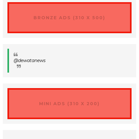
BRONZE ADS (310 X 500)
@dewatanews
MINI ADS (310 X 200)