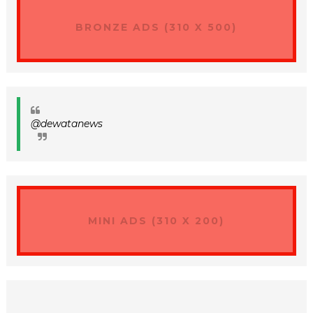
BRONZE ADS (310 X 500)
@dewatanews
MINI ADS (310 X 200)