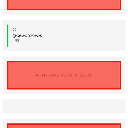
@dewatanews
MINI ADS (310 X 200)