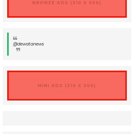
BRONZE ADS (310 X 500)
@dewatanews
MINI ADS (310 X 200)