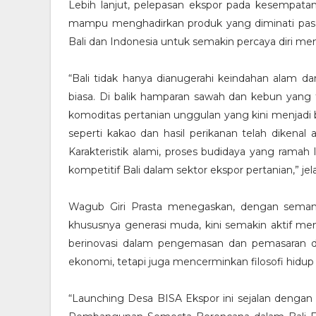
Lebih lanjut, pelepasan ekspor pada kesempata
mampu menghadirkan produk yang diminati pasar d
Bali dan Indonesia untuk semakin percaya diri 
“Bali tidak hanya dianugerahi keindahan alam da
biasa. Di balik hamparan sawah dan kebun yang
komoditas pertanian unggulan yang kini menjadi 
seperti kakao dan hasil perikanan telah dikena
Karakteristik alami, proses budidaya yang ramah 
kompetitif Bali dalam sektor ekspor pertanian,” jel
Wagub Giri Prasta menegaskan, dengan semangat
khususnya generasi muda, kini semakin aktif men
berinovasi dalam pengemasan dan pemasaran digi
ekonomi, tetapi juga mencerminkan filosofi hidup
“Launching Desa BISA Ekspor ini sejalan dengan 