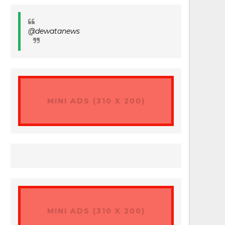
@dewatanews
MINI ADS (310 X 200)
MINI ADS (310 X 200)