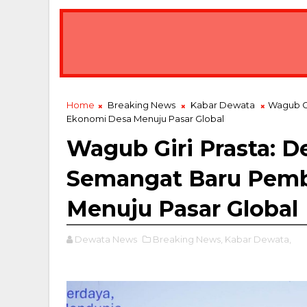
Gerakan Swadaya Lingkungan, Warga Sri M
BREAKING NEWS
Home
Breaking News
Kabar Dewata
Wagub G
Ekonomi Desa Menuju Pasar Global
Wagub Giri Prasta: D
Semangat Baru Pem
Menuju Pasar Global
Dewata News
Breaking News,
Kabar Dewata,