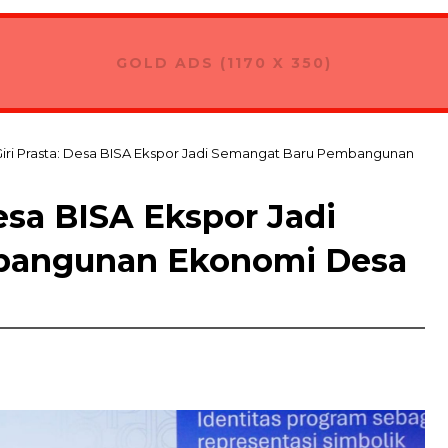
andala Dauhwaru Kelola Sampah Organik Secara Mandiri
GOLD ADS (1170 X 350)
iri Prasta: Desa BISA Ekspor Jadi Semangat Baru Pembangunan
esa BISA Ekspor Jadi
bangunan Ekonomi Desa