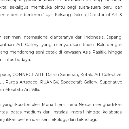
ta, sekaligus membuka pintu bagi suara-suara baru dan
nar-benar bertemu,” ujar Kelsang Dolma, Director of Art &
seniman Internasional diantaranya dari Indonesia, Jepang,
Santrian Art Gallery yang menyatukan tradisi Bali dengan
yang mendorong seni cetak di kawasan Asia Pasifik, hingga
 lintas budaya.
Space, CONNECT ART, Dalam Seniman, Kotak: Art Collective,
 Purga Artspace, RUANG//, Spacecraft Gallery, Superlative
 Morabito Art Villa.
s yang ikuratori oleh Mona Liem. Terra Nexus menghadirkan
asi batas medium dari instalasi imersif hingga kolaborasi
njukkan pertemuan seni, ekologi, dan teknologi.