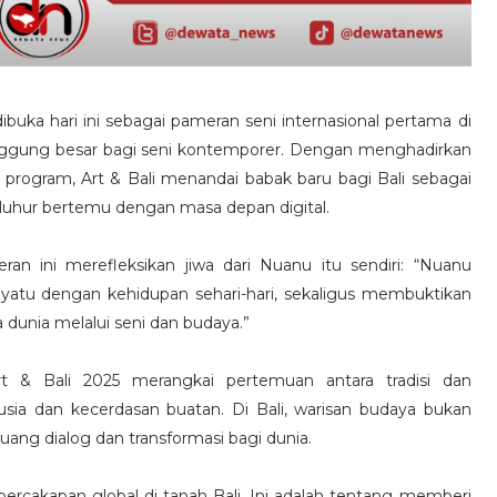
dibuka hari ini sebagai pameran seni internasional pertama di
nggung besar bagi seni kontemporer. Dengan menghadirkan
 50 program, Art & Bali menandai babak baru bagi Bali sebagai
luhur bertemu dengan masa depan digital.
an ini merefleksikan jiwa dari Nuanu itu sendiri: “Nuanu
yatu dengan kehidupan sehari-hari, sekaligus membuktikan
 dunia melalui seni dan budaya.”
t & Bali 2025 merangkai pertemuan antara tradisi dan
usia dan kecerdasan buatan. Di Bali, warisan budaya bukan
ang dialog dan transformasi bagi dunia.
ercakapan global di tanah Bali. Ini adalah tentang memberi