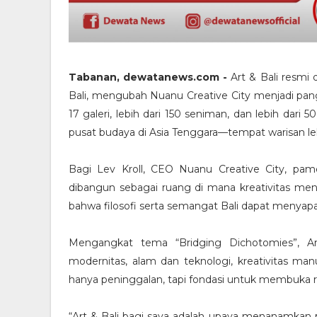
Tabanan, dewatanews.com -
Art & Bali resmi 
Bali, mengubah Nuanu Creative City menjadi pa
17 galeri, lebih dari 150 seniman, dan lebih dari
pusat budaya di Asia Tenggara—tempat warisan le
Bagi Lev Kroll, CEO Nuanu Creative City, pamer
dibangun sebagai ruang di mana kreativitas men
bahwa filosofi serta semangat Bali dapat menyapa
Mengangkat tema “Bridging Dichotomies”, Ar
modernitas, alam dan teknologi, kreativitas man
hanya peninggalan, tapi fondasi untuk membuka ru
“Art & Bali bagi saya adalah upaya menanamkan p