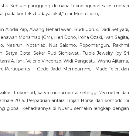
istik. Sebuah panggung di mana teknologi dan sains menari
r pada konteks budaya lokal,” ujar Mona Liem, .
ain Alodia Yap, Awang Behartawan, Budi Ubrux, Dadi Setiyadi,
oenawan Mohamad (GM), Heri Dono, Iroha Ozaki, Ivan Sagita,
yo, Nasirun, Notanlab, Nus Salomo, Popomangun, Rakhmi
Satya Cipta, Sekar Puti Sidhiawati, Tulola Jewelry (by Sri
mi A. Ishii, Valerio Vincenzo, Widi Pangestu, Wisnu Ajitama,
ted Participants — Geddi Jaddi Membummi, I Made Teler, dan
aksikan Trokomod, karya monumental setinggi 7,5 meter dari
nnale 2015. Perpaduan antara Trojan Horse dan komodo ini
ng global. Kehadirannya di Nuanu semakin lengkap dengan