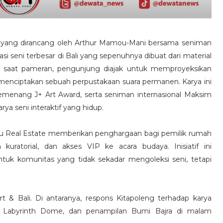
eni yang dirancang oleh Arthur Mamou-Mani bersama seniman
si seni terbesar di Bali yang sepenuhnya dibuat dari material
an saat pameran, pengunjung diajak untuk memproyeksikan
 menciptakan sebuah perpustakaan suara permanen. Karya ini
enang J+ Art Award, serta seniman internasional Maksim
ya seni interaktif yang hidup.
Nuanu Real Estate memberikan penghargaan bagi pemilik rumah
uratorial, dan akses VIP ke acara budaya. Inisiatif ini
 komunitas yang tidak sekadar mengoleksi seni, tetapi
t & Bali. Di antaranya, respons Kitapoleng terhadap karya
 Labyrinth Dome, dan penampilan Bumi Bajra di malam