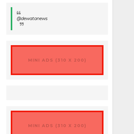
@dewatanews
MINI ADS (310 X 200)
MINI ADS (310 X 200)