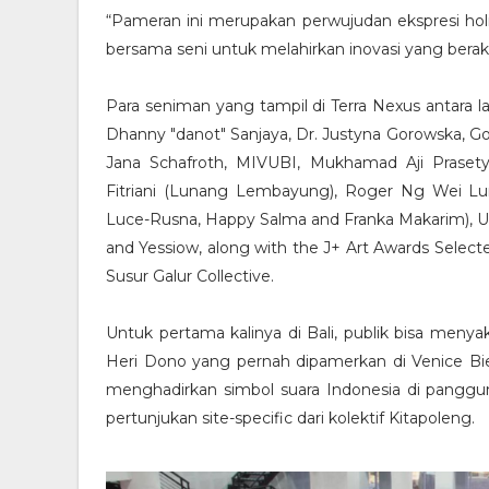
“Pameran ini merupakan perwujudan ekspresi hol
bersama seni untuk melahirkan inovasi yang beraka
Para seniman yang tampil di Terra Nexus antara l
Dhanny "danot" Sanjaya, Dr. Justyna Gorowska, G
Jana Schafroth, MIVUBI, Mukhamad Aji Praset
Fitriani (Lunang Lembayung), Roger Ng Wei Lun, 
Luce-Rusna, Happy Salma and Franka Makarim), Uta
and Yessiow, along with the J+ Art Awards Selec
Susur Galur Collective.
Untuk pertama kalinya di Bali, publik bisa meny
Heri Dono yang pernah dipamerkan di Venice Bie
menghadirkan simbol suara Indonesia di panggu
pertunjukan site-specific dari kolektif Kitapoleng.