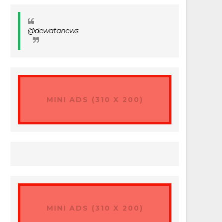
@dewatanews
MINI ADS (310 X 200)
MINI ADS (310 X 200)