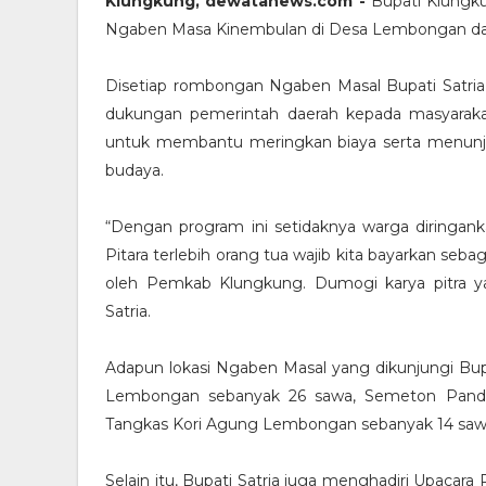
Klungkung, dewatanews.com -
Bupati Klungku
Ngaben Masa Kinembulan di Desa Lembongan dan
Disetiap rombongan Ngaben Masal Bupati Satri
dukungan pemerintah daerah kepada masyarak
untuk membantu meringkan biaya serta menunju
budaya.
“Dengan program ini setidaknya warga diringa
Pitara terlebih orang tua wajib kita bayarkan seba
oleh Pemkab Klungkung. Dumogi karya pitra ya
Satria.
Adapun lokasi Ngaben Masal yang dikunjungi Bu
Lembongan sebanyak 26 sawa, Semeton Pand
Tangkas Kori Agung Lembongan sebanyak 14 sa
Selain itu, Bupati Satria juga menghadiri Upacar