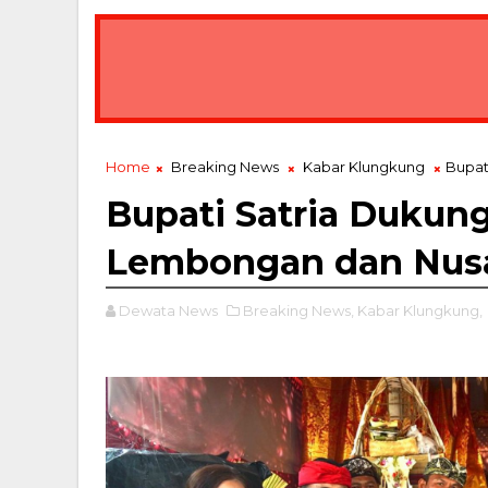
Home
Breaking News
Kabar Klungkung
Bupat
Bupati Satria Dukun
Lembongan dan Nus
Dewata News
Breaking News,
Kabar Klungkung,