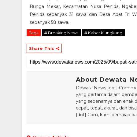
Bunga Mekar, Kecamatan Nusa Penida, Ngaben
Penida sebanyak 31 sawa dan Desa Adat Tri W
sebanyak 58 sawa.
Tags
# Breaking News
# Kabar Klungkung
Share This
About Dewata N
Dewata News [dot] Com meru
yang pertama dalam pemberi
yang sebenarnya dan enak din
cepat, tepat, akurat, dan 
[dot] Com, kami berharap da