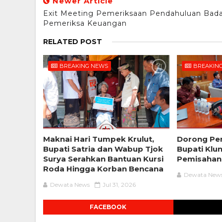
Newer Article
Exit Meeting Pemeriksaan Pendahuluan Bad
Pemeriksa Keuangan
RELATED POST
BREAKING NEWS
BREAKIN
Maknai Hari Tumpek Krulut,
Dorong Pe
Bupati Satria dan Wabup Tjok
Bupati Klu
Surya Serahkan Bantuan Kursi
Pemisahan
Roda Hingga Korban Bencana
Dewata New
Dewata News
Jul 31, 2026
FACEBOOK