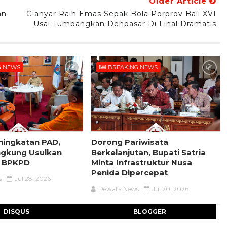
Older Article
an
Gianyar Raih Emas Sepak Bola Porprov Bali XVI
Usai Tumbangkan Denpasar Di Final Dramatis
G NEWS
BREAKING NEWS
ningkatan PAD,
Dorong Pariwisata
ngkung Usulkan
Berkelanjutan, Bupati Satria
 BPKPD
Minta Infrastruktur Nusa
Penida Dipercepat
s
Jul 28, 2026
Dewata News
Jul 20, 2026
DISQUS
BLOGGER