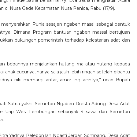
ng, I Made Satria bersama Ny. Eva Satria menghadiri Acara
 di Nusa Gede Kecamatan Nusa Penida, Rabu (17/9).
a menyerahkan Punia sesajen ngaben masal sebagai bentuk
atnya. Dimana Program bantuan ngaben massal bertujuan
kkan dukungan pemerintah terhadap kelestarian adat dan
nkan bebannya menjalankan hutang rna atau hutang kepada
gai anak cucunya, hanya saja jauh lebih ringan setelah dibantu
dnya niki memargi antar, amor ing acintya,” ucap Bupati
pati Satria yakni, Semeton Ngaben Dresta Adung Desa Adat
e Urip Wesi Lembongan sebanyak 4 sawa dan Semeton
wa.
a Pitra Yadnya Pelebon lan Ngasti Jeroan Sompang, Desa Adat