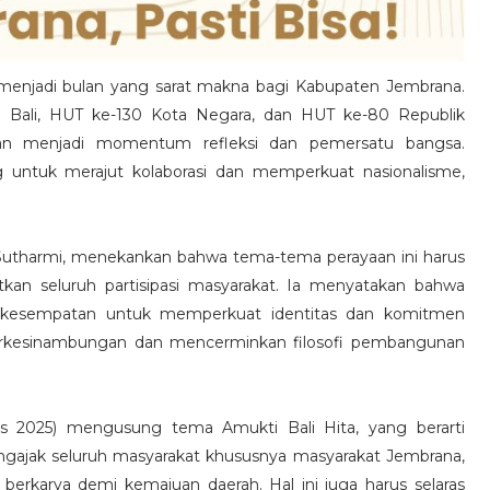
enjadi bulan yang sarat makna bagi Kabupaten Jembrana.
si Bali, HUT ke-130 Kota Negara, dan HUT ke-80 Republik
gatan menjadi momentum refleksi dan pemersatu bangsa.
ng untuk merajut kolaborasi dan memperkuat nasionalisme,
utharmi, menekankan bahwa tema-tema perayaan ini harus
tkan seluruh partisipasi masyarakat. Ia menyatakan bahwa
ai kesempatan untuk memperkuat identitas dan komitmen
 berkesinambungan dan mencerminkan filosofi pembangunan
us 2025) mengusung tema Amukti Bali Hita, yang berarti
gajak seluruh masyarakat khususnya masyarakat Jembrana,
erkarya demi kemajuan daerah. Hal ini juga harus selaras