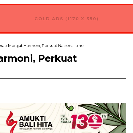
 Kontingan Pramuka Bali Menuju Jambore Nasional XII di Cibub
GOLD ADS (1170 X 350)
rasi Merajut Harmoni, Perkuat Nasionalisme
armoni, Perkuat