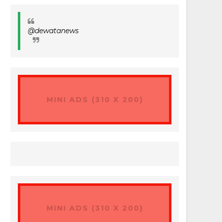
@dewatanews
MINI ADS (310 X 200)
MINI ADS (310 X 200)