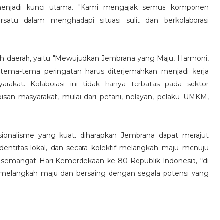
rasi menjadi kunci utama. "Kami mengajak semua komponen
satu dalam menghadapi situasi sulit dan berkolaborasi
ah daerah, yaitu "Mewujudkan Jembrana yang Maju, Harmoni,
tema-tema peringatan harus diterjemahkan menjadi kerja
yarakat. Kolaborasi ini tidak hanya terbatas pada sektor
pisan masyarakat, mulai dari petani, nelayan, pelaku UMKM,
onalisme yang kuat, diharapkan Jembrana dapat merajut
ntitas lokal, dan secara kolektif melangkah maju menuju
n semangat Hari Kemerdekaan ke-80 Republik Indonesia, “di
s melangkah maju dan bersaing dengan segala potensi yang