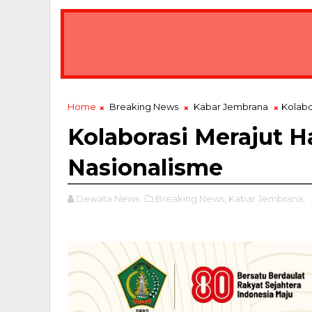
Bawa Misi Lingkungan, Gubernur Koster Lepas
BREAKING NEWS
Home
Breaking News
Kabar Jembrana
Kolabo
Kolaborasi Merajut H
Nasionalisme
Dewata News
Breaking News,
Kabar Jembrana,