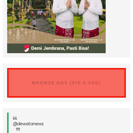
BRONZE ADS (310 X 500)
@dewatanews