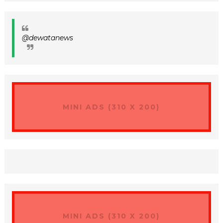
@dewatanews
MINI ADS (310 X 200)
MINI ADS (310 X 200)