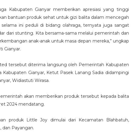
uga Kabupaten Gianyar memberikan apresiasi yang tinggi
kan bantuan produk sehat untuk gizi balita dalam mencegah
 selama ini peduli di bidang olahraga, ternyata juga sangat
dar dari stunting. Kita bersama-sama melalui pemerintah dan
 perkembangan anak-anak untuk masa depan mereka,” ungkap
i Gianyar.
nited tersebut diterima langsung oleh Pemerintah Kabupaten
a Kabupaten Gianyar, Ketut Pasek Lanang Sadia didampingi
ar, Widiastuti Wirasa.
k Pemerintah akan memberikan produk tersebut kepada balita
aret 2024 mendatang.
n produk Little Joy dimulai dari Kecamatan Blahbatuh,
g, dan Payangan.