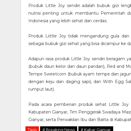
Produk Little Joy sendiri adalah bubuk gizi len
nutrisi penting untuk membantu Pemerintah d
Indonesia yang lebih sehat dan cerdas.
Produk Liittle Joy tidak mengandung gula dan
sebagai bubuk gizi sehat yang bisa dicampur ke d
Adapun rasa produk Little Joy sendiri beragam y
(bubuk daun kelor dan daun pandan), Red and M
Tempe Sweetcorn (bubuk ayam tempe dan jagun
dengan keju dan daging sapi), dan With Egg S
rumput laut).
Pada acara pemberian produk sehat Little Joy d
Kabupaten Gianyar, Tim Penggerak Swadaya Masya
Gianyar, serta Perwakilan Ibu dan Balita di Kabupa
Tags
# Breaking News
# Kabar Gianyar