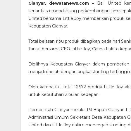
Gianyar, dewatanews.com –
Bali United k
senantiasa mendukung perkembangan tim sepak bol
United bersama Little Joy memberikan produk se
Kabupaten Gianyar.
Total belasan ribu produk dibagikan pada hari Senin
Tanuri bersama CEO Little Joy, Carina Lukito kep
Dipilihnya Kabupaten Gianyar dalam pemberian b
menjadi daerah dengan angka stunting tertinggi d
Oleh karena itu, total 16.572 produk Little Joy a
untuk kebutuhan 2 bulan kedepan.
Pemerintah Gianyar melalui PJ Bupati Gianyar, I D
Administrasi Umum Sekretaris Desa Kabupaten Gia
United dan Little Joy dalam mencegah stunting d