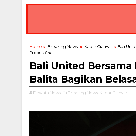
Home
Breaking News
Kabar Gianyar
Bali Unit
Produk Shat
Bali United Bersama L
Balita Bagikan Belas
Dewata News
Breaking News,
Kabar Gianyar,