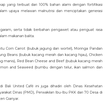
gkap yang terbuat dari 100% bahan alami dengan fortifikasi
alam upaya melawan malnutrisi dan menciptakan generasi
 garam, serta tidak berbahan pengawet atau penguat rasa
alam makanan balita.
aitu Corn Carrot (bubuk jagung dan wortel), Moringa Pandan
ung Beans (bubuk kacang merah dan kacang hijau), Chicken
g manis), Red Bean Cheese and Beef (bubuk kacang merah
almon and Seaweed (bumbu dengan telur, ikan salmon dan
i Bali United Café ini juga dihadiri oleh Dinas Kesehatan
rakat Dinas (PMD), Perwakilan Ibu-Ibu PKK dari 70 Desa di
ten Gianyar.