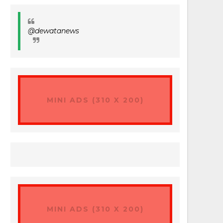
@dewatanews
MINI ADS (310 X 200)
MINI ADS (310 X 200)