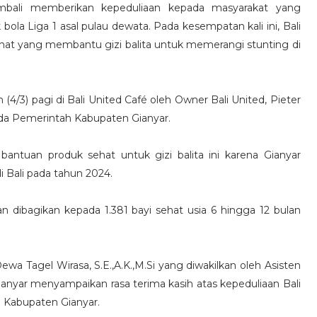
embali memberikan kepeduliaan kepada masyarakat yang
a Liga 1 asal pulau dewata. Pada kesempatan kali ini, Bali
hat yang membantu gizi balita untuk memerangi stunting di
 (4/3) pagi di Bali United Café oleh Owner Bali United, Pieter
ada Pemerintah Kabupaten Gianyar.
antuan produk sehat untuk gizi balita ini karena Gianyar
i Bali pada tahun 2024.
kan dibagikan kepada 1.381 bayi sehat usia 6 hingga 12 bulan
ewa Tagel Wirasa, S.E.,A.K.,M.Si yang diwakilkan oleh Asisten
nyar menyampaikan rasa terima kasih atas kepeduliaan Bali
i Kabupaten Gianyar.