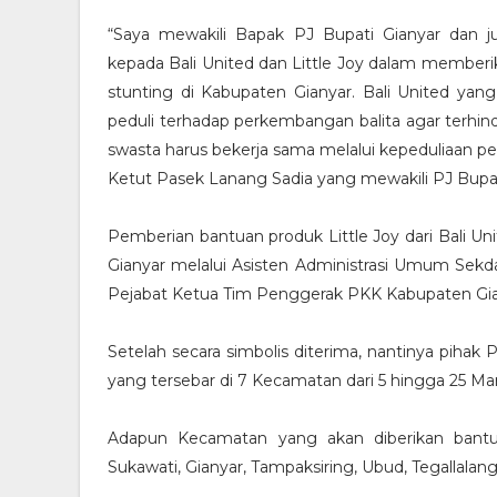
“Saya mewakili Bapak PJ Bupati Gianyar dan j
kepada Bali United dan Little Joy dalam memberi
stunting di Kabupaten Gianyar. Bali United yang
peduli terhadap perkembangan balita agar terhin
swasta harus bekerja sama melalui kepeduliaan
Ketut Pasek Lanang Sadia yang mewakili PJ Bupat
Pemberian bantuan produk Little Joy dari Bali U
Gianyar melalui Asisten Administrasi Umum Sekd
Pejabat Ketua Tim Penggerak PKK Kabupaten Giany
Setelah secara simbolis diterima, nantinya piha
yang tersebar di 7 Kecamatan dari 5 hingga 25 M
Adapun Kecamatan yang akan diberikan bantua
Sukawati, Gianyar, Tampaksiring, Ubud, Tegallalan