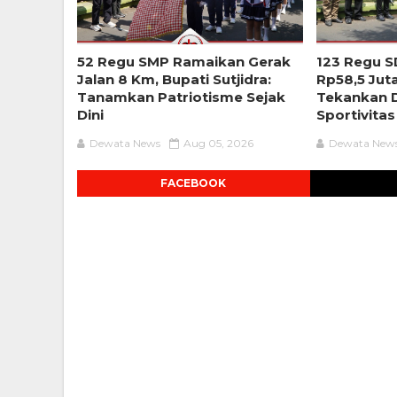
52 Regu SMP Ramaikan Gerak
123 Regu S
Jalan 8 Km, Bupati Sutjidra:
Rp58,5 Jut
Tanamkan Patriotisme Sejak
Tekankan D
Dini
Sportivitas
Dewata News
Aug 05, 2026
Dewata New
FACEBOOK