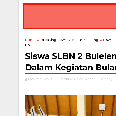
Home
Breaking News
Kabar Buleleng
Siswa S
Bali
Siswa SLBN 2 Bulele
Dalam Kegiatan Bula
Dewata News
Breaking News,
Kabar Buleleng,