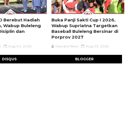
D Berebut Hadiah
Buka Panji Sakti Cup I 2026,
a, Wabup Buleleng
Wabup Supriatna Targetkan
isiplin dan
Baseball Buleleng Bersinar di
Porprov 2027
s
Aug 04, 2026
Dewata News
Aug 03, 2026
DISQUS
BLOGGER