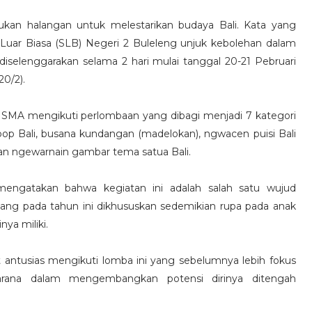
ukan halangan untuk melestarikan budaya Bali. Kata yang
 Luar Biasa (SLB) Negeri 2 Buleleng unjuk kebolehan dalam
iselenggarakan selama 2 hari mulai tanggal 20-21 Pebruari
20/2).
i SMA mengikuti perlombaan yang dibagi menjadi 7 kategori
op Bali, busana kundangan (madelokan), ngwacen puisi Bali
 dan ngewarnain gambar tema satua Bali.
engatakan bahwa kegiatan ini adalah salah satu wujud
yang pada tahun ini dikhususkan sedemikian rupa pada anak
ya miliki.
t antusias mengikuti lomba ini yang sebelumnya lebih fokus
sarana dalam mengembangkan potensi dirinya ditengah