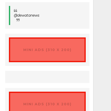
@dewatanews
MINI ADS (310 X 200)
MINI ADS (310 X 200)