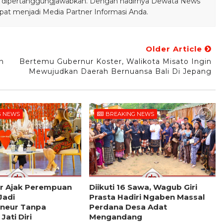
bisa dipertanggungjawabkan. Dengan hadirnya Dewata News
pat menjadi Media Partner Informasi Anda.
Older Article
n
Bertemu Gubernur Koster, Walikota Misato Ingin
Mewujudkan Daerah Bernuansa Bali Di Jepang
G NEWS
BREAKING NEWS
er Ajak Perempuan
Diikuti 16 Sawa, Wagub Giri
 Jadi
Prasta Hadiri Ngaben Massal
neur Tanpa
Perdana Desa Adat
Jati Diri
Mengandang