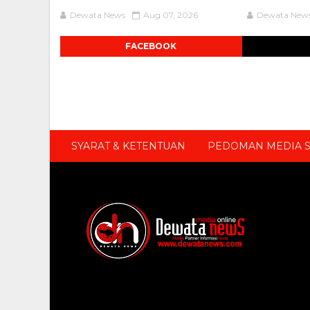
Dewata News
Aug 07, 2026
Dewata New
FACEBOOK
SYARAT & KETENTUAN
PEDOMAN MEDIA S