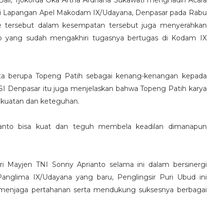
i Lapangan Apel Makodam IX/Udayana, Denpasar pada Rabu
ce tersebut dalam kesempatan tersebut juga menyerahkan
o yang sudah mengakhiri tugasnya bertugas di Kodam IX
ta berupa Topeng Patih sebagai kenang-kenangan kepada
 ISI Denpasar itu juga menjelaskan bahwa Topeng Patih karya
kekuatan dan keteguhan.
ianto bisa kuat dan teguh membela keadilan dimanapun
ri Mayjen TNI Sonny Aprianto selama ini dalam bersinergi
anglima IX/Udayana yang baru, Penglingsir Puri Ubud ini
i menjaga pertahanan serta mendukung suksesnya berbagai