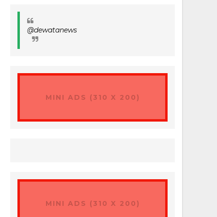
@dewatanews
MINI ADS (310 X 200)
MINI ADS (310 X 200)