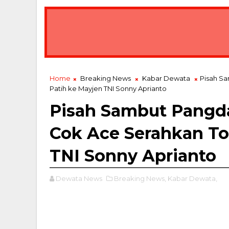
Home
Breaking News
Kabar Dewata
Pisah S
Patih ke Mayjen TNI Sonny Aprianto
Pisah Sambut Pangd
Cok Ace Serahkan To
TNI Sonny Aprianto
Dewata News
Breaking News,
Kabar Dewata,