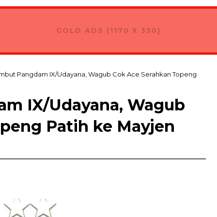
GOLD ADS (1170 X 350)
ambut Pangdam IX/Udayana, Wagub Cok Ace Serahkan Topeng
am IX/Udayana, Wagub
peng Patih ke Mayjen