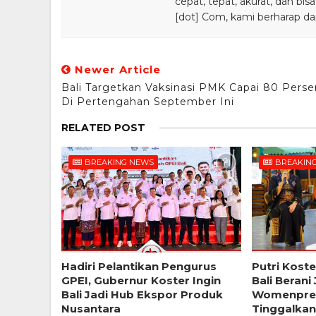
cepat, tepat, akurat, dan 
[dot] Com, kami berharap da
Newer Article
Bali Targetkan Vaksinasi PMK Capai 80 Perse
Di Pertengahan September Ini
RELATED POST
BREAKING NEWS
BREAKIN
Hadiri Pelantikan Pengurus
Putri Kost
GPEI, Gubernur Koster Ingin
Bali Berani
Bali Jadi Hub Ekspor Produk
Womenpre
Nusantara
Tinggalkan 