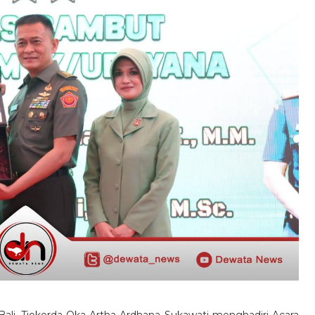
Bali, Tjokorda Oka Artha Ardhana Sukawati menghadiri Acara