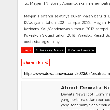
itu, Mayjen TNI Sonny Aprianto, akan menempati p
Mayjen Herfendi sejatinya bukan wajah baru di
IX/Udayana tahun 2021 sampai 2022. Mayjen Ha
Kazidam XVII/Cenderawasih tahun 2012 sampai 
IV/Faskon Slogad tahun 2018. Waaslog Kasad B
posisi strategis lainnya.
Tags
# Breaking News
# Kabar Dewata
Share This
About Dewata N
Dewata News [dot] Com meru
yang pertama dalam pemberi
yang sebenarnya dan enak din