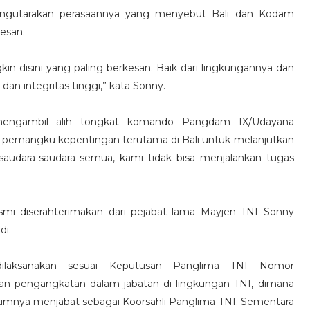
ngutarakan perasaannya yang menyebut Bali dan Kodam
kesan.
kin disini yang paling berkesan. Baik dari lingkungannya dan
s dan integritas tinggi,” kata Sonny.
mengambil alih tongkat komando Pangdam IX/Udayana
pemangku kepentingan terutama di Bali untuk melanjutkan
a saudara-saudara semua, kami tidak bisa menjalankan tugas
mi diserahterimakan dari pejabat lama Mayjen TNI Sonny
di.
dilaksanakan sesuai Keputusan Panglima TNI Nomor
an pengangkatan dalam jabatan di lingkungan TNI, dimana
umnya menjabat sebagai Koorsahli Panglima TNI. Sementara