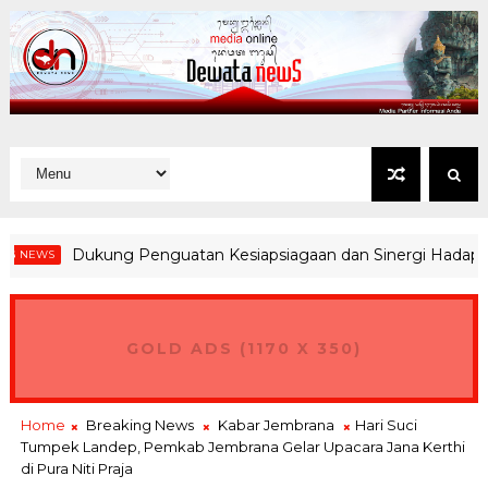
Dukung Penguatan Kesiapsiagaan dan Sinergi Hadapi Poten
EWS
GOLD ADS (1170 X 350)
Home
Breaking News
Kabar Jembrana
Hari Suci
Tumpek Landep, Pemkab Jembrana Gelar Upacara Jana Kerthi
di Pura Niti Praja