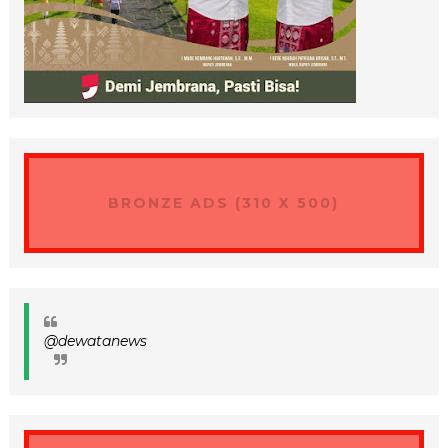
BRONZE ADS (310 X 500)
@dewatanews