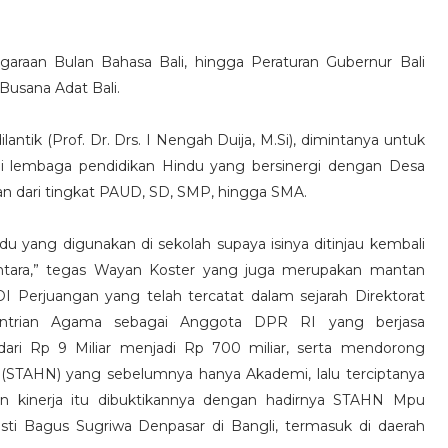
ggaraan Bulan Bahasa Bali, hingga Peraturan Gubernur Bali
usana Adat Bali.
ntik (Prof. Dr. Drs. I Nengah Duija, M.Si), dimintanya untuk
i lembaga pendidikan Hindu yang bersinergi dengan Desa
n dari tingkat PAUD, SD, SMP, hingga SMA.
u yang digunakan di sekolah supaya isinya ditinjau kembali
ntara,” tegas Wayan Koster yang juga merupakan mantan
 Perjuangan yang telah tercatat dalam sejarah Direktorat
entrian Agama sebagai Anggota DPR RI yang berjasa
ari Rp 9 Miliar menjadi Rp 700 miliar, serta mendorong
 (STAHN) yang sebelumnya hanya Akademi, lalu terciptanya
Dan kinerja itu dibuktikannya dengan hadirnya STAHN Mpu
usti Bagus Sugriwa Denpasar di Bangli, termasuk di daerah