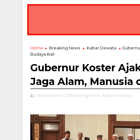
Home
Breaking News
Kabar Dewata
Gubernur
Budaya Bali
Gubernur Koster Aja
Jaga Alam, Manusia 
Dewata News
Breaking News,
Kabar Dewata,