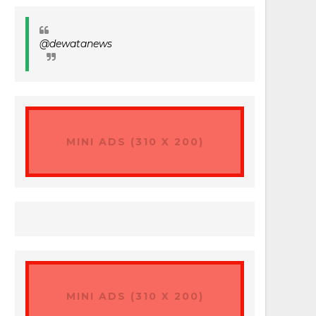
@dewatanews
MINI ADS (310 X 200)
MINI ADS (310 X 200)