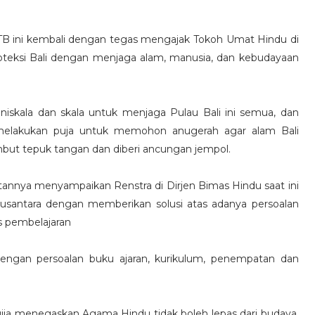
ITB ini kembali dengan tegas mengajak Tokoh Umat Hindu di
teksi Bali dengan menjaga alam, manusia, dan kebudayaan
iskala dan skala untuk menjaga Pulau Bali ini semua, dan
 melakukan puja untuk memohon anugerah agar alam Bali
but tepuk tangan dan diberi ancungan jempol.
annya menyampaikan Renstra di Dirjen Bimas Hindu saat ini
antara dengan memberikan solusi atas adanya persoalan
s pembelajaran
dengan persoalan buku ajaran, kurikulum, penempatan dan
a menegaskan Agama Hindu tidak boleh lepas dari budaya.