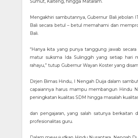
Sumut, Kalteng, hingga Mataram.
Mengakhiri sambutannya, Gubernur Bali jebolan 
Bali secara betul – betul memahami dan mempro
Bali.
“Hanya kita yang punya tanggung jawab secara n
matur suksma Ida Sulinggih yang setiap hari
rahayu,” tutup Gubernur Wayan Koster yang disam
Dirjen Bimas Hindu, I Nengah Duija dalam sambut
capaiannya harus mampu membangun Hindu Nus
peningkatan kualitas SDM hingga masalah kualita
dan pengajaran, yang salah satunya berkaitan 
profesionalitas guru.
Dalam mewujudkan Hindu Nusantara, Nengah Duij