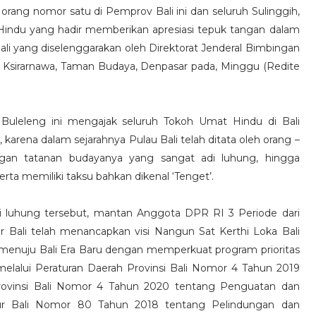
 orang nomor satu di Pemprov Bali ini dan seluruh Sulinggih,
 Hindu yang hadir memberikan apresiasi tepuk tangan dalam
i yang diselenggarakan oleh Direktorat Jenderal Bimbingan
Ksirarnawa, Taman Budaya, Denpasar pada, Minggu (Redite
 Buleleng ini mengajak seluruh Tokoh Umat Hindu di Bali
karena dalam sejarahnya Pulau Bali telah ditata oleh orang –
ngan tatanan budayanya yang sangat adi luhung, hingga
rta memiliki taksu bahkan dikenal ‘Tenget’.
di luhung tersebut, mantan Anggota DPR RI 3 Periode dari
r Bali telah menancapkan visi Nangun Sat Kerthi Loka Bali
enuju Bali Era Baru dengan memperkuat program prioritas
melalui Peraturan Daerah Provinsi Bali Nomor 4 Tahun 2019
Provinsi Bali Nomor 4 Tahun 2020 tentang Penguatan dan
ur Bali Nomor 80 Tahun 2018 tentang Pelindungan dan