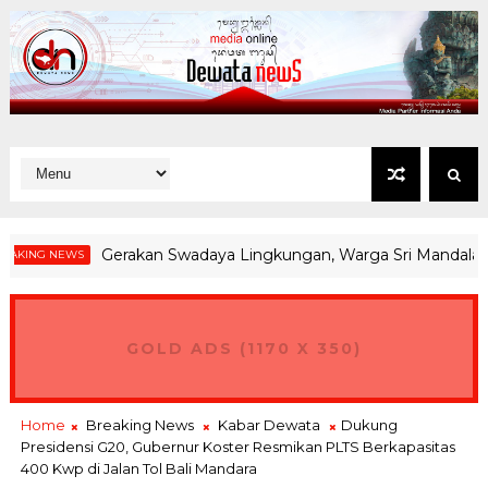
Gerakan Swadaya Lingkungan, Warga Sri Mandala Dauhw
G NEWS
GOLD ADS (1170 X 350)
Home
Breaking News
Kabar Dewata
Dukung
Presidensi G20, Gubernur Koster Resmikan PLTS Berkapasitas
400 Kwp di Jalan Tol Bali Mandara