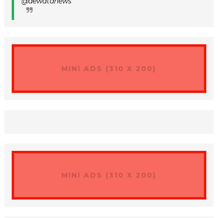
@dewatanews
MINI ADS (310 X 200)
MINI ADS (310 X 200)