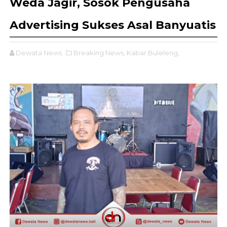
Weda Jagir, Sosok Pengusaha
Advertising Sukses Asal Banyuatis
Dewata News
Breaking News,
Kabar Buleleng,