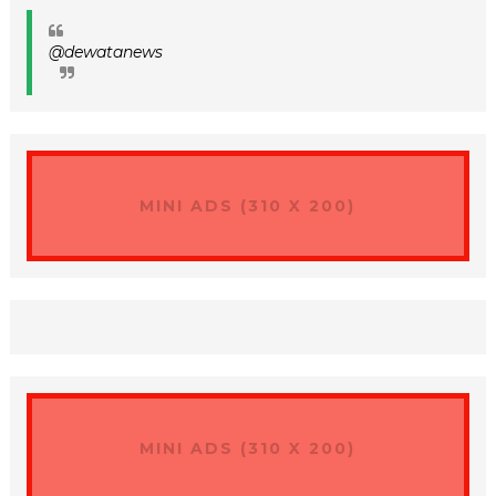
@dewatanews
MINI ADS (310 X 200)
MINI ADS (310 X 200)