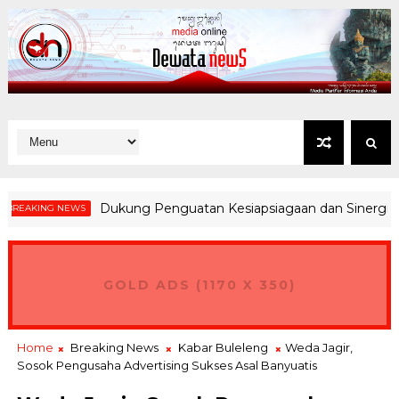
Dukung Penguatan Kesiapsiagaan dan Sinergi Hadapi P
NG NEWS
GOLD ADS (1170 X 350)
Home
Breaking News
Kabar Buleleng
Weda Jagir,
Sosok Pengusaha Advertising Sukses Asal Banyuatis