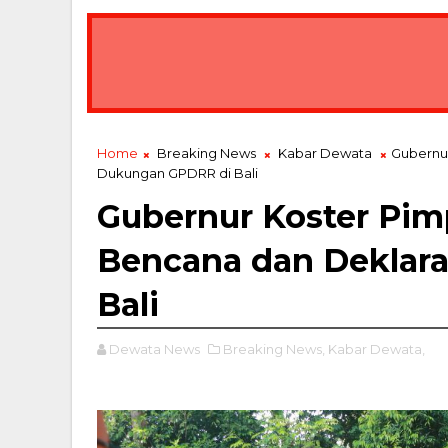
Home
Breaking News
Kabar Dewata
Gubernur
Dukungan GPDRR di Bali
Gubernur Koster Pim
Bencana dan Deklar
Bali
Dewata News
Breaking News,
Kabar Dewata,