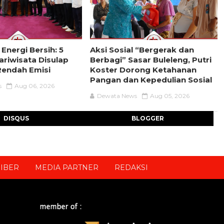
 Energi Bersih: 5
Aksi Sosial “Bergerak dan
riwisata Disulap
Berbagi” Sasar Buleleng, Putri
Rendah Emisi
Koster Dorong Ketahanan
Pangan dan Kepedulian Sosial
s
Aug 06, 2026
Dewata News
Aug 05, 2026
DISQUS
BLOGGER
IBER
MEDIA PARTNER
REDAKSI