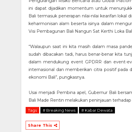
Pengurangan Risiko Bencana atau Global Platfo
ini dapat dijadikan momentum untuk menunjukkan
Bali termasuk penerapan nilai-nilai kearifan lo
keharmonisan alam beserta isinya dalam menguran
Visi Pembagunan Bali Nangun Sat Kerthi Loka Bali
“Walaupun saat ini kita masih dalam masa pand
sudah dibacakan tadi, harus benar-benar kita tu
dalam mendukung event GPDRR dan event-even
internasional dan memberikan citra positif pada
ekonomi Bali”, pungkasnya.
Usai menjadi Pembina apel, Gubernur Bali bers
Bali Made Rentin melakukan peninjauan terhadap m
Tags
# Breaking News
# Kabar Dewata
Share This