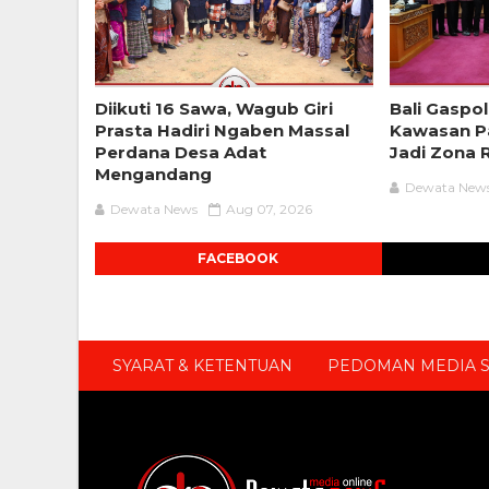
Diikuti 16 Sawa, Wagub Giri
Bali Gaspol
Prasta Hadiri Ngaben Massal
Kawasan Pa
Perdana Desa Adat
Jadi Zona 
Mengandang
Dewata New
Dewata News
Aug 07, 2026
FACEBOOK
SYARAT & KETENTUAN
PEDOMAN MEDIA S