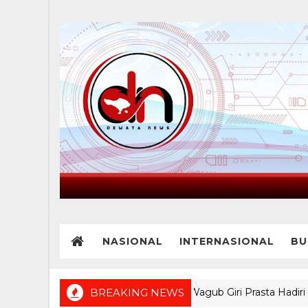
NASIONAL
INTERNASIONAL
BU
Diikuti 16 Sawa, Wagub Giri Prasta Hadiri Nga
BREAKING NEWS
BREAKING NEWS