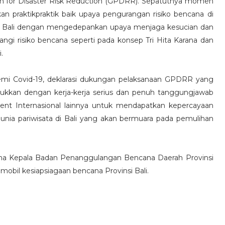
rm for Disaster Risk Reduction (GPDRR). Sepatutnya momen
 praktikpraktik baik upaya pengurangan risiko bencana di
kal di Bali dengan mengedepankan upaya menjaga kesucian dan
gi risiko bencana seperti pada konsep Tri Hita Karana dan
.
emi Covid-19, deklarasi dukungan pelaksanaan GPDRR yang
njukkan dengan kerja-kerja serius dan penuh tanggungjawab
t Internasional lainnya untuk mendapatkan kepercayaan
 dunia pariwisata di Bali yang akan bermuara pada pemulihan
ama Kepala Badan Penanggulangan Bencana Daerah Provinsi
obil kesiapsiagaan bencana Provinsi Bali.