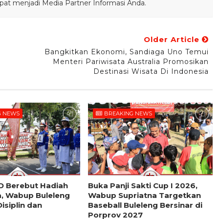
pat menjadi Media Partner Informasi Anda.
Older Article
Bangkitkan Ekonomi, Sandiaga Uno Temui
Menteri Pariwisata Australia Promosikan
Destinasi Wisata Di Indonesia
G NEWS
BREAKING NEWS
D Berebut Hadiah
Buka Panji Sakti Cup I 2026,
a, Wabup Buleleng
Wabup Supriatna Targetkan
isiplin dan
Baseball Buleleng Bersinar di
Porprov 2027