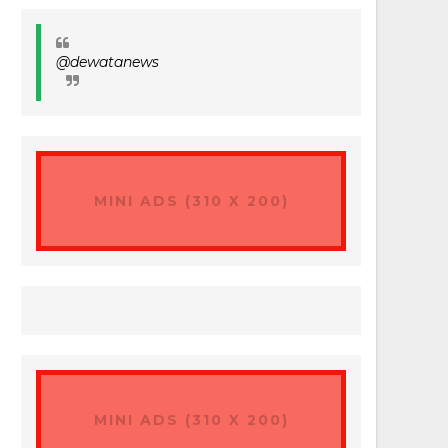
@dewatanews
MINI ADS (310 X 200)
MINI ADS (310 X 200)