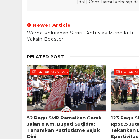
[dot] Com, kami berharap da
Newer Article
Warga Kelurahan Seririt Antusias Mengikuti
Vaksin Booster
RELATED POST
BREAKING NEWS
BREAKIN
52 Regu SMP Ramaikan Gerak
123 Regu S
Jalan 8 Km, Bupati Sutjidra:
Rp58,5 Jut
Tanamkan Patriotisme Sejak
Tekankan D
Dini
Sportivitas