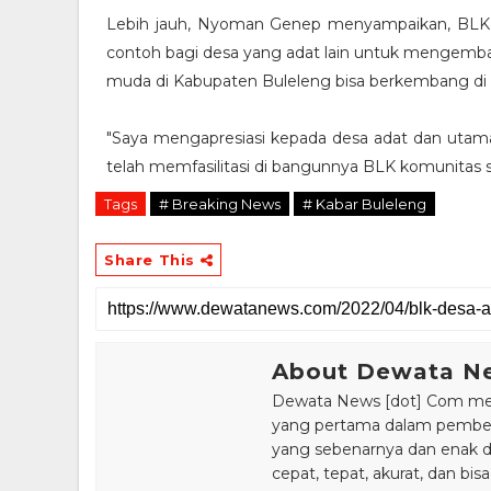
Lebih jauh, Nyoman Genep menyampaikan, BLK y
contoh bagi desa yang adat lain untuk mengemb
muda di Kabupaten Buleleng bisa berkembang d
"Saya mengapresiasi kepada desa adat dan uta
telah memfasilitasi di bangunnya BLK komunitas s
Tags
# Breaking News
# Kabar Buleleng
Share This
About Dewata N
Dewata News [dot] Com meru
yang pertama dalam pemberi
yang sebenarnya dan enak din
cepat, tepat, akurat, dan 