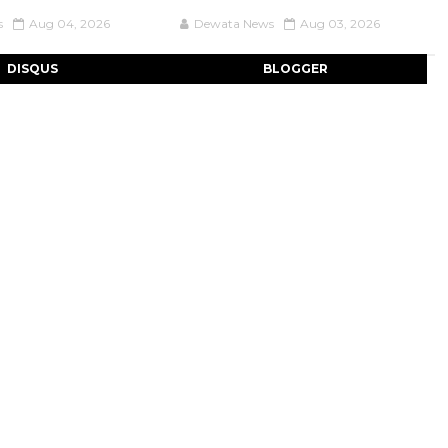
s
Aug 04, 2026
Dewata News
Aug 03, 2026
DISQUS
BLOGGER