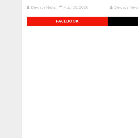
Dewata News
Aug 05, 2026
Dewata New
FACEBOOK