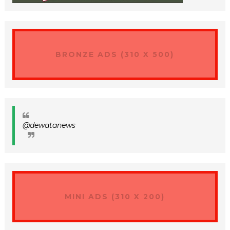
BRONZE ADS (310 X 500)
@dewatanews
MINI ADS (310 X 200)