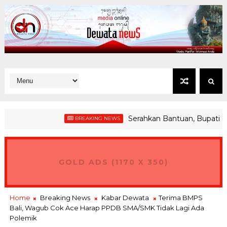
Serahkan Bantuan, Bupati Jembr
BREAKING NEWS
san Pariwisata Disulap Jadi Zona Rendah Emisi
GOLD ADS (1170 X 350)
Home
Breaking News
Kabar Dewata
Terima BMPS
Bali, Wagub Cok Ace Harap PPDB SMA/SMK Tidak Lagi Ada
Polemik