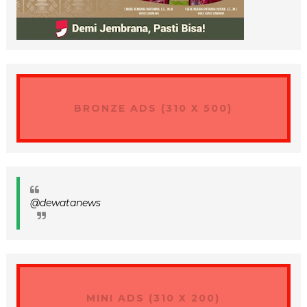
BRONZE ADS (310 X 500)
@dewatanews
MINI ADS (310 X 200)