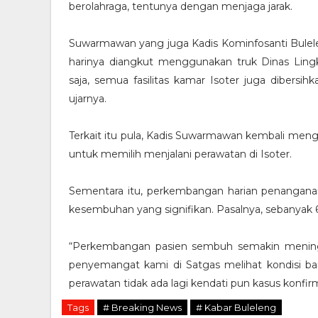
berolahraga, tentunya dengan menjaga jarak.
Suwarmawan yang juga Kadis Kominfosanti Bulel
harinya diangkut menggunakan truk Dinas Lin
saja, semua fasilitas kamar Isoter juga dibersihk
ujarnya.
Terkait itu pula, Kadis Suwarmawan kembali meng
untuk memilih menjalani perawatan di Isoter.
Sementara itu, perkembangan harian penanganan
kesembuhan yang signifikan. Pasalnya, sebanyak 
“Perkembangan pasien sembuh semakin meningkat
penyemangat kami di Satgas melihat kondisi bai
perawatan tidak ada lagi kendati pun kasus konfir
Tags
# Breaking News
# Kabar Buleleng