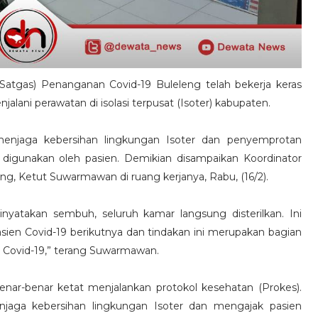
atgas) Penanganan Covid-19 Buleleng telah bekerja keras
ani perawatan di isolasi terpusat (Isoter) kabupaten.
 menjaga kebersihan lingkungan Isoter dan penyemprotan
 digunakan oleh pasien. Demikian disampaikan Koordinator
ng, Ketut Suwarmawan di ruang kerjanya, Rabu, (16/2).
inyatakan sembuh, seluruh kamar langsung disterilkan. Ini
ien Covid-19 berikutnya dan tindakan ini merupakan bagian
n Covid-19,” terang Suwarmawan.
benar-benar ketat menjalankan protokol kesehatan (Prokes).
jaga kebersihan lingkungan Isoter dan mengajak pasien