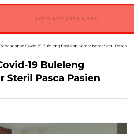
Buleleng, Putri Koster Dorong Ketahanan Pangan dan Kepedulian 
GOLD ADS (1170 X 350)
Penanganan Covid-19 Buleleng Pastikan Kamar Isoter Steril Pasca
ovid-19 Buleleng
r Steril Pasca Pasien