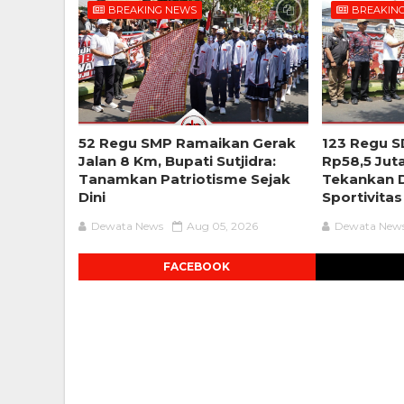
BREAKING NEWS
BREAKIN
52 Regu SMP Ramaikan Gerak
123 Regu S
Jalan 8 Km, Bupati Sutjidra:
Rp58,5 Jut
Tanamkan Patriotisme Sejak
Tekankan D
Dini
Sportivitas
Dewata News
Aug 05, 2026
Dewata New
FACEBOOK