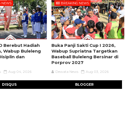
G NEWS
BREAKING NEWS
D Berebut Hadiah
Buka Panji Sakti Cup I 2026,
a, Wabup Buleleng
Wabup Supriatna Targetkan
isiplin dan
Baseball Buleleng Bersinar di
Porprov 2027
s
Aug 04, 2026
Dewata News
Aug 03, 2026
DISQUS
BLOGGER