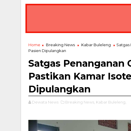
Aksi Sosial “Bergerak dan Berbagi” Sasar 
BREAKING NEWS
Home
Breaking News
Kabar Buleleng
Satgas 
Pasien Dipulangkan
Satgas Penanganan C
Pastikan Kamar Isote
Dipulangkan
Dewata News
Breaking News,
Kabar Buleleng,