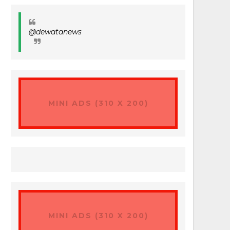
@dewatanews
MINI ADS (310 X 200)
MINI ADS (310 X 200)