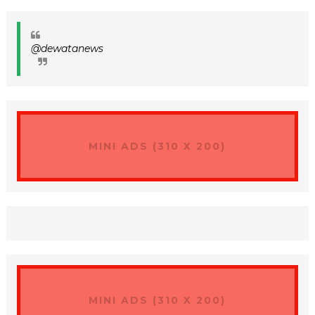
@dewatanews
MINI ADS (310 X 200)
MINI ADS (310 X 200)