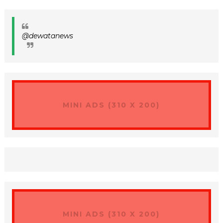
@dewatanews
MINI ADS (310 X 200)
MINI ADS (310 X 200)