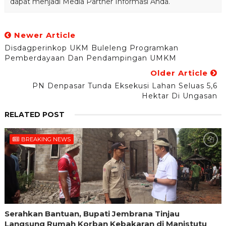
dapat menjadi Media Partner Informasi Anda.
Newer Article
Disdagperinkop UKM Buleleng Programkan
Pemberdayaan Dan Pendampingan UMKM
Older Article
PN Denpasar Tunda Eksekusi Lahan Seluas 5,6
Hektar Di Ungasan
RELATED POST
BREAKING NEWS
Serahkan Bantuan, Bupati Jembrana Tinjau
Langsung Rumah Korban Kebakaran di Manistutu