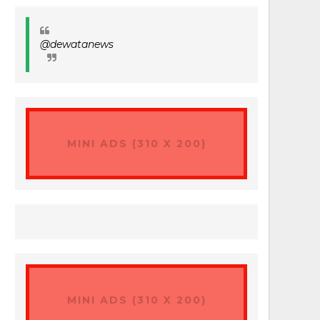
@dewatanews
MINI ADS (310 X 200)
MINI ADS (310 X 200)