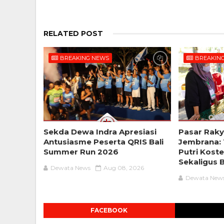
RELATED POST
BREAKING NEWS
BREAKIN
Sekda Dewa Indra Apresiasi
Pasar Raky
Antusiasme Peserta QRIS Bali
Jembrana: 
Summer Run 2026
Putri Kost
Sekaligus 
Dewata News
Aug 08, 2026
Dewata New
FACEBOOK