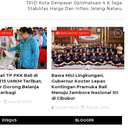
TPID Kota Denpasar Optimalisasi 4 K Jaga
Stabilitas Harga Dan Inflasi Jelang Nataru
G NEWS
BREAKING NEWS
at TP PKK Bali di
Bawa Misi Lingkungan,
115 UMKM Terlibat,
Gubernur Koster Lepas
er Dorong Belanja
Kontingan Pramuka Bali
Berbagi
Menuju Jambore Nasional XII
di Cibubur
s
Aug 08, 2026
Dewata News
Aug 08, 2026
DISQUS
BLOGGER