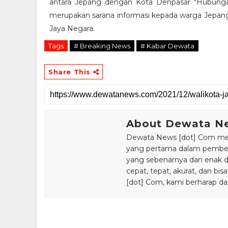
antara Jepang dengan Kota Denpasar "Hubungan b
merupakan sarana informasi kepada warga Jepang 
Jaya Negara.
Tags
# Breaking News
# Kabar Dewata
Share This
About Dewata N
Dewata News [dot] Com meru
yang pertama dalam pemberi
yang sebenarnya dan enak din
cepat, tepat, akurat, dan 
[dot] Com, kami berharap da