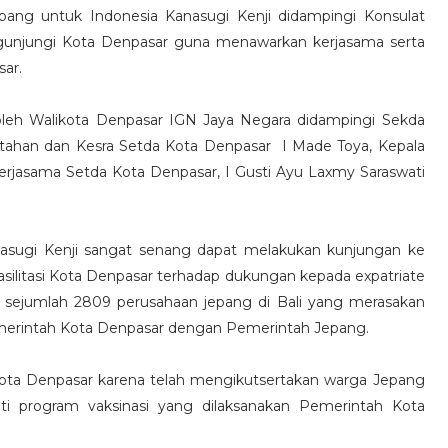
pang untuk Indonesia Kanasugi Kenji didampingi Konsulat
gunjungi Kota Denpasar guna menawarkan kerjasama serta
ar.
leh Walikota Denpasar IGN Jaya Negara didampingi Sekda
ntahan dan Kesra Setda Kota Denpasar I Made Toya, Kepala
erjasama Setda Kota Denpasar, I Gusti Ayu Laxmy Saraswati
sugi Kenji sangat senang dapat melakukan kunjungan ke
asilitasi Kota Denpasar terhadap dukungan kepada expatriate
a sejumlah 2809 perusahaan jepang di Bali yang merasakan
emerintah Kota Denpasar dengan Pemerintah Jepang.
ota Denpasar karena telah mengikutsertakan warga Jepang
i program vaksinasi yang dilaksanakan Pemerintah Kota