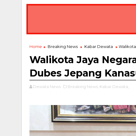
Home
Breaking News
Kabar Dewata
Walikota
Walikota Jaya Negar
Dubes Jepang Kanasu
Dewata News
Breaking News,
Kabar Dewata,