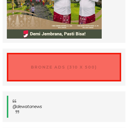
BRONZE ADS (310 X 500)
@dewatanews