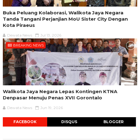
Buka Peluang Kolaborasi, Walikota Jaya Negara
Tanda Tangani Perjanjian MoU Sister City Dengan
Kota Piraeus
Dewata News
Jul 13, 2026
BREAKING NEWS
Walikota Jaya Negara Lepas Kontingen KTNA
Denpasar Menuju Penas XVII Gorontalo
Dewata News
Jun 19, 2026
FACEBOOK
DISQUS
BLOGGER