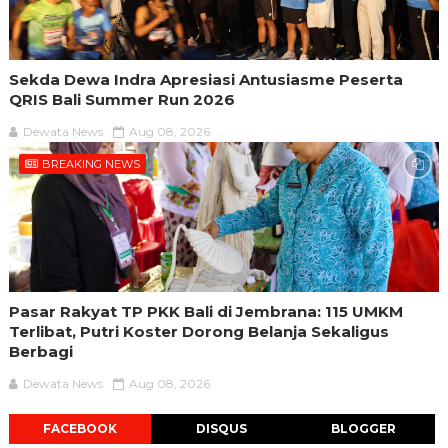
Sekda Dewa Indra Apresiasi Antusiasme Peserta
QRIS Bali Summer Run 2026
Dewata News
Aug 08, 2026
BREAKING NEWS
Pasar Rakyat TP PKK Bali di Jembrana: 115 UMKM
Terlibat, Putri Koster Dorong Belanja Sekaligus
Berbagi
Dewata News
Aug 08, 2026
FACEBOOK
DISQUS
BLOGGER