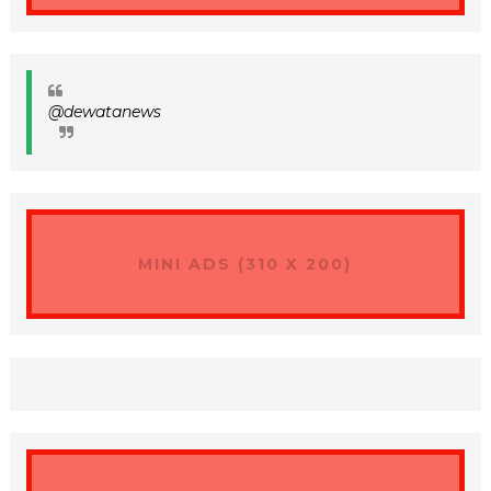
@dewatanews
MINI ADS (310 X 200)