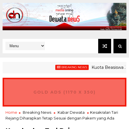
Kuota Beasiswa Jembran
BREAKING NEWS
us GPEI, Gubernur Koster Ingin Bali Jadi Hub Ekspor Produk Nu
GOLD ADS (1170 X 350)
Home
Breaking News
Kabar Dewata
Kesakralan Tari
Rejang Diharapkan Tetap Sesuai dengan Pakem yang Ada