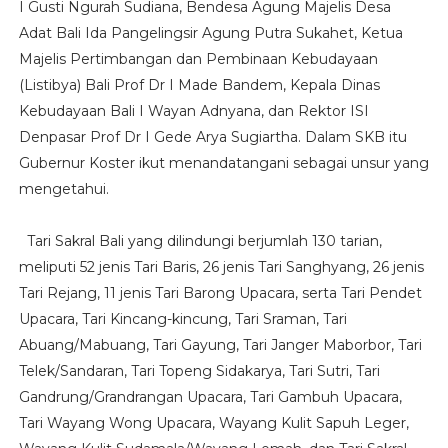
I Gusti Ngurah Sudiana, Bendesa Agung Majelis Desa
Adat Bali Ida Pangelingsir Agung Putra Sukahet, Ketua
Majelis Pertimbangan dan Pembinaan Kebudayaan
(Listibya) Bali Prof Dr I Made Bandem, Kepala Dinas
Kebudayaan Bali I Wayan Adnyana, dan Rektor ISI
Denpasar Prof Dr I Gede Arya Sugiartha. Dalam SKB itu
Gubernur Koster ikut menandatangani sebagai unsur yang
mengetahui.
Tari Sakral Bali yang dilindungi berjumlah 130 tarian,
meliputi 52 jenis Tari Baris, 26 jenis Tari Sanghyang, 26 jenis
Tari Rejang, 11 jenis Tari Barong Upacara, serta Tari Pendet
Upacara, Tari Kincang-kincung, Tari Sraman, Tari
Abuang/Mabuang, Tari Gayung, Tari Janger Maborbor, Tari
Telek/Sandaran, Tari Topeng Sidakarya, Tari Sutri, Tari
Gandrung/Grandrangan Upacara, Tari Gambuh Upacara,
Tari Wayang Wong Upacara, Wayang Kulit Sapuh Leger,