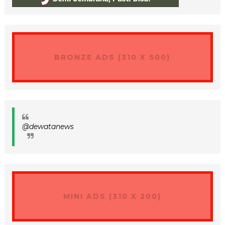
BRONZE ADS (310 X 500)
@dewatanews
MINI ADS (310 X 200)