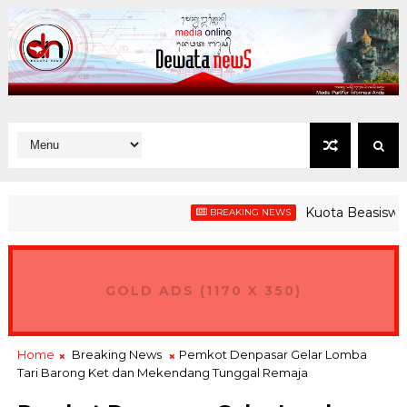
Kuota Beasiswa Jembr
BREAKING NEWS
gurus GPEI, Gubernur Koster Ingin Bali Jadi Hub Ekspor Produk
GOLD ADS (1170 X 350)
Home
Breaking News
Pemkot Denpasar Gelar Lomba
Tari Barong Ket dan Mekendang Tunggal Remaja