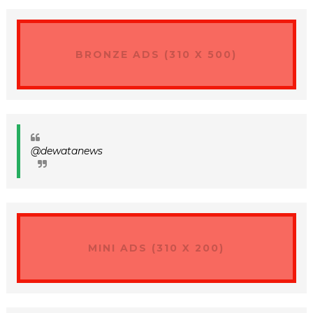
BRONZE ADS (310 X 500)
@dewatanews
MINI ADS (310 X 200)