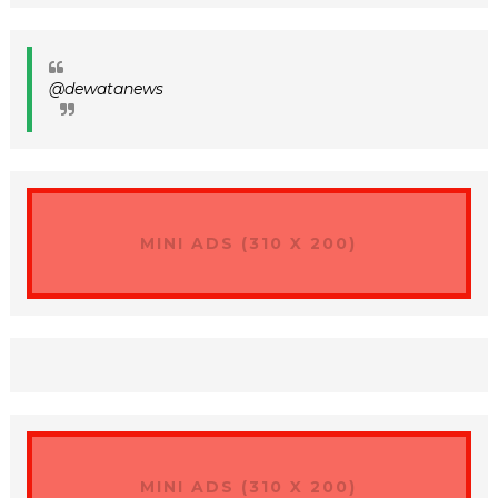
@dewatanews
MINI ADS (310 X 200)
MINI ADS (310 X 200)