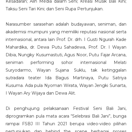
Kesadaran; Alih Media dalam Seni; Kreasi Musik Bali Kini;
Taksu Seni Tari Kini; dan Seni Rupa Pertunjukan.
Narasumber sarasehan adalah budayawan, seniman, dan
akademisi mumpuni yang memiliki reputasi nasional serta
internasional, antara lain Prof. Dr. drh. I Gusti Ngurah Kade
Mahardika, dr. Dewa Putu Sahadewa, Prof. Dr. I Wayan
Dibia, Nungky Kusumastuti, Agus Noor, Putu Fajar Arcana,
seniman performing sohor internasional Melati
Suryodarmo, Wayan Sujana Suklu, tak ketinggalan
sutradara teater Ida Bagus Martinaya, Putu Satriya
Kusuma. Ada pula Nyoman Wirata, Wayan Jengki Sunarta,
I Wayan Ary Wijaya dan Dewa Alit.
Di penghujung pelaksanaan Festival Seni Bali Jani,
diprogramkan pula mata acara “Selebrasi Bali Jani”, bunga
rampai FSBJ III Tahun 2021 berupa video-video pilihan
pertunjukan dan behind the scene berbagai proses