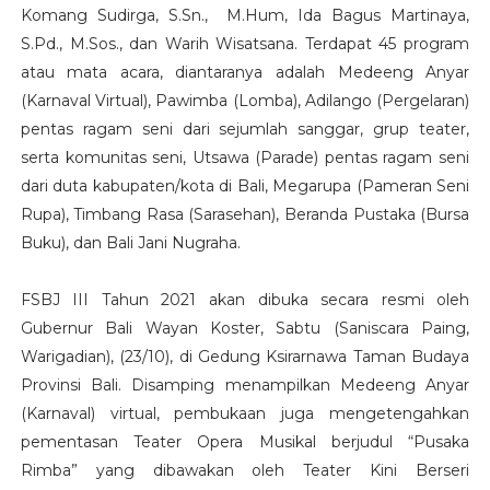
Komang Sudirga, S.Sn., M.Hum, Ida Bagus Martinaya,
S.Pd., M.Sos., dan Warih Wisatsana. Terdapat 45 program
atau mata acara, diantaranya adalah Medeeng Anyar
(Karnaval Virtual), Pawimba (Lomba), Adilango (Pergelaran)
pentas ragam seni dari sejumlah sanggar, grup teater,
serta komunitas seni, Utsawa (Parade) pentas ragam seni
dari duta kabupaten/kota di Bali, Megarupa (Pameran Seni
Rupa), Timbang Rasa (Sarasehan), Beranda Pustaka (Bursa
Buku), dan Bali Jani Nugraha.
FSBJ III Tahun 2021 akan dibuka secara resmi oleh
Gubernur Bali Wayan Koster, Sabtu (Saniscara Paing,
Warigadian), (23/10), di Gedung Ksirarnawa Taman Budaya
Provinsi Bali. Disamping menampilkan Medeeng Anyar
(Karnaval) virtual, pembukaan juga mengetengahkan
pementasan Teater Opera Musikal berjudul “Pusaka
Rimba” yang dibawakan oleh Teater Kini Berseri