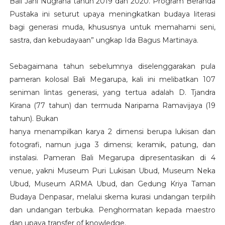
Bali Jani Nugraha tahun 2019 dan 2020. Program Beranda
Pustaka ini seturut upaya meningkatkan budaya literasi
bagi generasi muda, khususnya untuk memahami seni,
sastra, dan kebudayaan” ungkap Ida Bagus Martinaya.
Sebagaimana tahun sebelumnya diselenggarakan pula
pameran kolosal Bali Megarupa, kali ini melibatkan 107
seniman lintas generasi, yang tertua adalah D. Tjandra
Kirana (77 tahun) dan termuda Naripama Ramavijaya (19
tahun). Bukan
hanya menampilkan karya 2 dimensi berupa lukisan dan
fotografi, namun juga 3 dimensi; keramik, patung, dan
instalasi. Pameran Bali Megarupa dipresentasikan di 4
venue, yakni Museum Puri Lukisan Ubud, Museum Neka
Ubud, Museum ARMA Ubud, dan Gedung Kriya Taman
Budaya Denpasar, melalui skema kurasi undangan terpilih
dan undangan terbuka. Penghormatan kepada maestro
dan upaya transfer of knowledge.