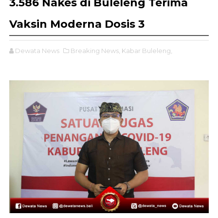
3.586 Nakes di Buleleng Terima
Vaksin Moderna Dosis 3
Dewata News
Breaking News,
Kabar Buleleng,