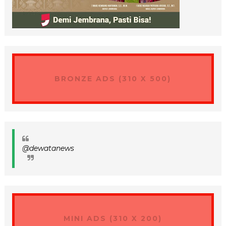
BRONZE ADS (310 X 500)
@dewatanews
MINI ADS (310 X 200)