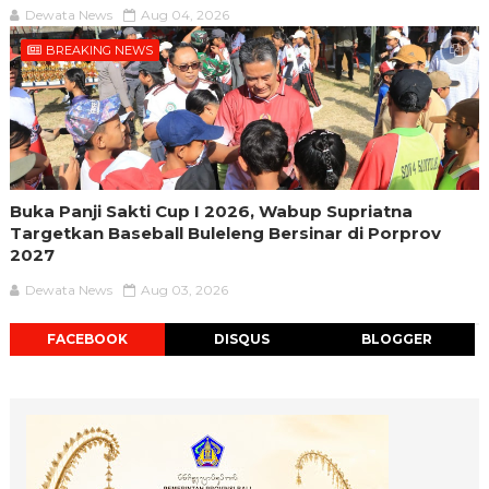
Dewata News
Aug 04, 2026
BREAKING NEWS
Buka Panji Sakti Cup I 2026, Wabup Supriatna
Targetkan Baseball Buleleng Bersinar di Porprov
2027
Dewata News
Aug 03, 2026
FACEBOOK
DISQUS
BLOGGER