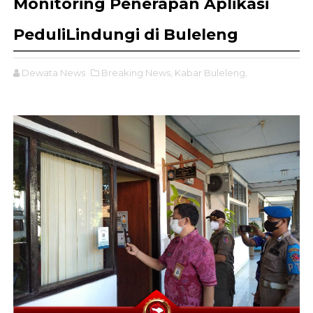
Monitoring Penerapan Aplikasi
PeduliLindungi di Buleleng
Dewata News
Breaking News,
Kabar Buleleng,