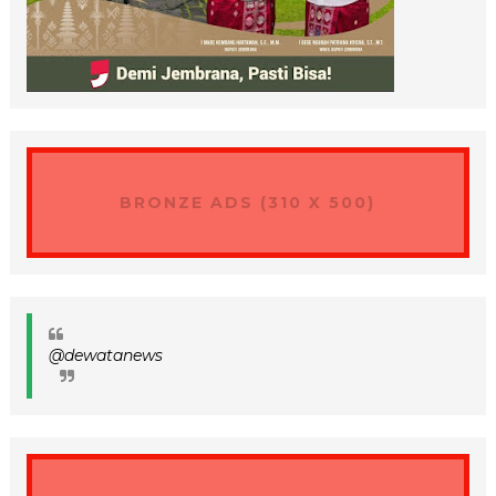
BRONZE ADS (310 X 500)
@dewatanews