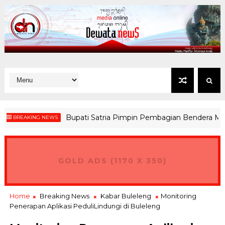
Bupati Satria Pimpin Pembagian Bendera Merah P
REAKING NEWS
GOLD ADS (1170 X 350)
Home
Breaking News
Kabar Buleleng
Monitoring
Penerapan Aplikasi PeduliLindungi di Buleleng