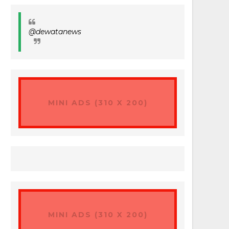
@dewatanews
MINI ADS (310 X 200)
MINI ADS (310 X 200)