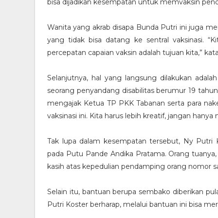
bisa dijadikan kesempatan untuk memvaksin penda
Wanita yang akrab disapa Bunda Putri ini juga me
yang tidak bisa datang ke sentral vaksinasi. “K
percepatan capaian vaksin adalah tujuan kita,” kata
Selanjutnya, hal yang langsung dilakukan ada
seorang penyandang disabilitas berumur 19 tahun 
mengajak Ketua TP PKK Tabanan serta para nake
vaksinasi ini. Kita harus lebih kreatif, jangan hany
Tak lupa dalam kesempatan tersebut, Ny Putr
pada Putu Pande Andika Pratama. Orang tuany
kasih atas kepedulian pendamping orang nomor sat
Selain itu, bantuan berupa sembako diberikan pul
Putri Koster berharap, melalui bantuan ini bisa m