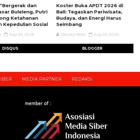
l “Bergerak dan
Koster Buka APDT 2026 di
sar Buleleng, Putri
Bali: Tegaskan Pariwisata,
rong Ketahanan
Budaya, dan Energi Harus
 Kepedulian Sosial
Seimbang
s
Aug 05, 2026
Dewata News
Aug 05, 2026
DISQUS
BLOGGER
IBER
MEDIA PARTNER
REDAKSI