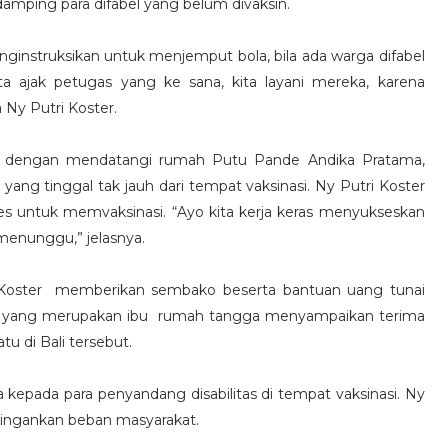
mping para difabel yang belum divaksin.
nginstruksikan untuk menjemput bola, bila ada warga difabel
ita ajak petugas yang ke sana, kita layani mereka, karena
 Ny Putri Koster.
lah dengan mendatangi rumah Putu Pande Andika Pratama,
yang tinggal tak jauh dari tempat vaksinasi. Ny Putri Koster
s untuk memvaksinasi. “Ayo kita kerja keras menyukseskan
a menunggu,” jelasnya.
i Koster memberikan sembako beserta bantuan uang tunai
a, yang merupakan ibu rumah tangga menyampaikan terima
u di Bali tersebut.
a kepada para penyandang disabilitas di tempat vaksinasi. Ny
eringankan beban masyarakat.