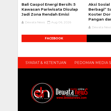
Bali Gaspol Energi Bersih: 5
Aksi Sosia
Kawasan Pariwisata Disulap
Berbagi” Sa
Jadi Zona Rendah Emisi
Koster Do
Pangan dan
Dewata News
Aug 06, 2026
Dewata New
FACEBOOK
SYARAT & KETENTUAN
PEDOMAN MEDIA S