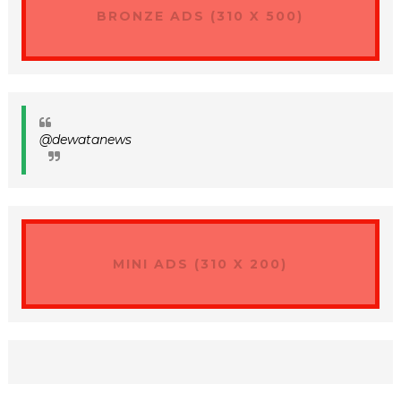
BRONZE ADS (310 X 500)
@dewatanews
MINI ADS (310 X 200)