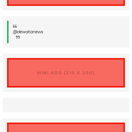
@dewatanews
MINI ADS (310 X 200)