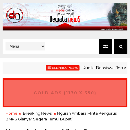
Kuota Beasiswa Jembrana Tur
BREAKING NEWS
PEI, Gubernur Koster Ingin Bali Jadi Hub Ekspor Produk Nusanta
GOLD ADS (1170 X 350)
Home
Breaking News
Ngurah Ambara Minta Pengurus
BMPS Gianyar Segera Temui Bupati