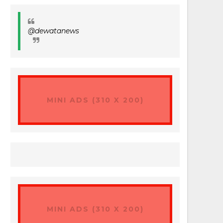
@dewatanews
MINI ADS (310 X 200)
MINI ADS (310 X 200)