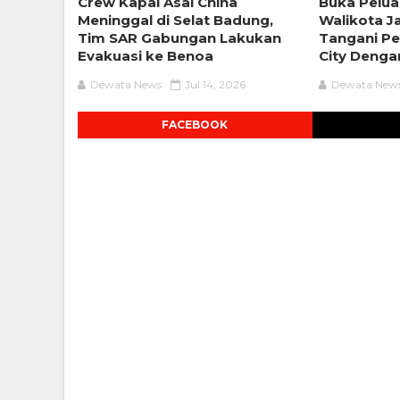
Crew Kapal Asal China
Buka Pelua
Meninggal di Selat Badung,
Walikota J
Tim SAR Gabungan Lakukan
Tangani Pe
Evakuasi ke Benoa
City Denga
Dewata News
Jul 14, 2026
Dewata New
FACEBOOK