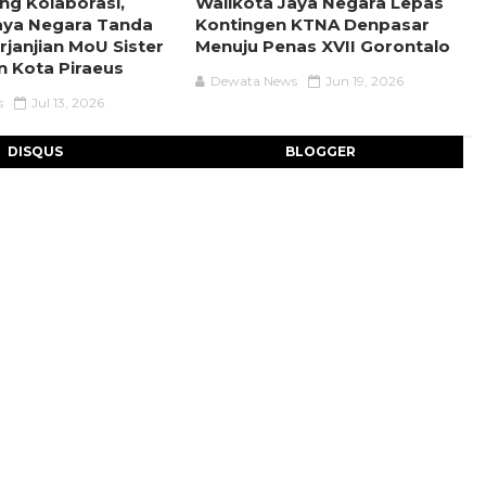
ng Kolaborasi,
Walikota Jaya Negara Lepas
aya Negara Tanda
Kontingen KTNA Denpasar
rjanjian MoU Sister
Menuju Penas XVII Gorontalo
n Kota Piraeus
Dewata News
Jun 19, 2026
s
Jul 13, 2026
DISQUS
BLOGGER