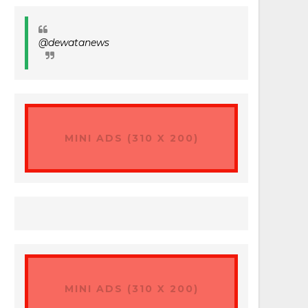
@dewatanews
MINI ADS (310 X 200)
MINI ADS (310 X 200)