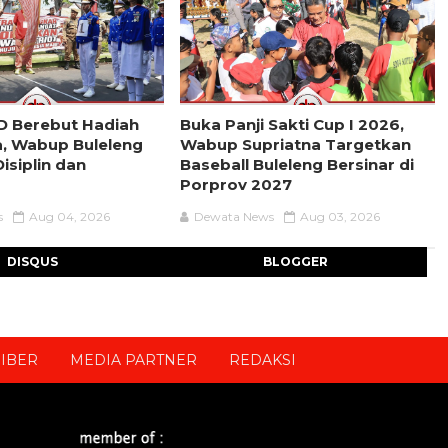
D Berebut Hadiah
Buka Panji Sakti Cup I 2026,
a, Wabup Buleleng
Wabup Supriatna Targetkan
isiplin dan
Baseball Buleleng Bersinar di
Porprov 2027
s
Aug 04, 2026
Dewata News
Aug 03, 2026
DISQUS
BLOGGER
IBER
MEDIA PARTNER
REDAKSI