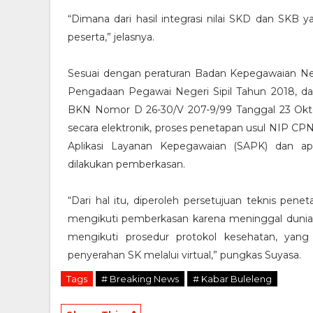
“Dimana dari hasil integrasi nilai SKD dan SKB
peserta,” jelasnya.
Sesuai dengan peraturan Badan Kepegawaian Ne
Pengadaan Pegawai Negeri Sipil Tahun 2018, d
BKN Nomor D 26-30/V 207-9/99 Tanggal 23 Ok
secara elektronik, proses penetapan usul NIP CPNS
Aplikasi Layanan Kepegawaian (SAPK) dan apl
dilakukan pemberkasan.
“Dari hal itu, diperoleh persetujuan teknis pe
mengikuti pemberkasan karena meninggal dunia
mengikuti prosedur protokol kesehatan, yan
penyerahan SK melalui virtual,” pungkas Suyasa.
Tags
# Breaking News
# Kabar Buleleng