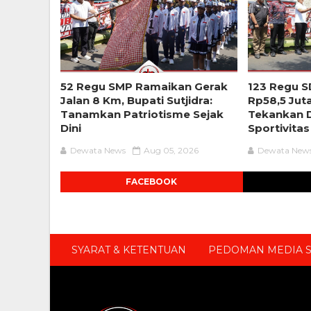
52 Regu SMP Ramaikan Gerak
123 Regu S
Jalan 8 Km, Bupati Sutjidra:
Rp58,5 Jut
Tanamkan Patriotisme Sejak
Tekankan D
Dini
Sportivitas
Dewata News
Aug 05, 2026
Dewata New
FACEBOOK
SYARAT & KETENTUAN
PEDOMAN MEDIA S