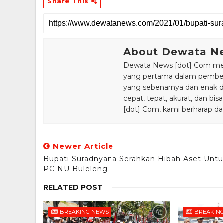
Share This
About Dewata N
Dewata News [dot] Com meru
yang pertama dalam pemberi
yang sebenarnya dan enak din
cepat, tepat, akurat, dan 
[dot] Com, kami berharap da
Newer Article
Bupati Suradnyana Serahkan Hibah Aset Unt
PC NU Buleleng
RELATED POST
BREAKING NEWS
BREAKIN