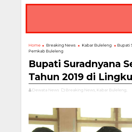
Home
Breaking News
Kabar Buleleng
Bupati 
Pemkab Buleleng
Bupati Suradnyana S
Tahun 2019 di Lingk
Dewata News
Breaking News,
Kabar Buleleng,