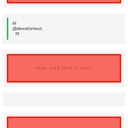
@dewatanews
MINI ADS (310 X 200)