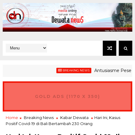
Antusiasme Peserta Gera
BREAKING NEWS
gan, Warga Sri Mandala Dauhwaru Kelola Sampah Organik Seca
GOLD ADS (1170 X 350)
Home
Breaking News
Kabar Dewata
Hari Ini, Kasus
Positif Covid-19 di Bali Bertambah 230 Orang