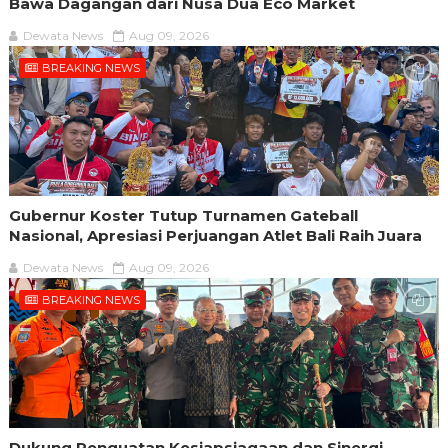
Bawa Dagangan dari Nusa Dua Eco Market
Dewata News
Aug 09, 2026
BREAKING NEWS
Gubernur Koster Tutup Turnamen Gateball
Nasional, Apresiasi Perjuangan Atlet Bali Raih Juara
Dewata News
Aug 09, 2026
BREAKING NEWS
Dukung Penguatan Kesiapsiagaan dan Sinergi