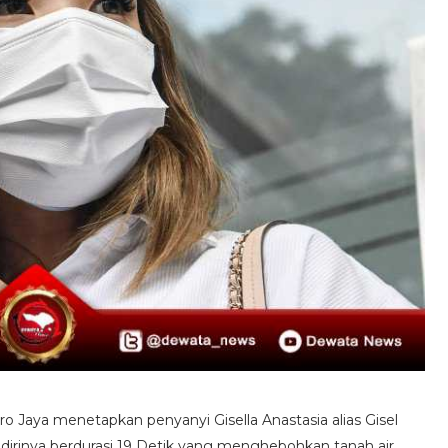
o Jaya menetapkan penyanyi Gisella Anastasia alias Gisel
p dirinya berdurasi 19 Detik yang menghebohkan tanah air