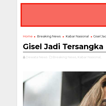
Home
Breaking News
Kabar Nasional
Gisel Ja
Gisel Jadi Tersangka
Dewata News
Breaking News,
Kabar Nasional,