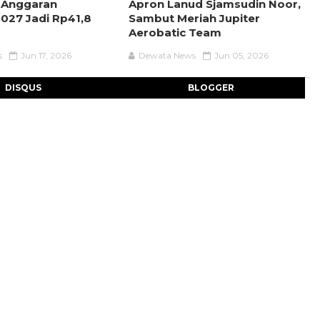
 Anggaran
Apron Lanud Sjamsudin Noor,
027 Jadi Rp41,8
Sambut Meriah Jupiter
Aerobatic Team
s
Jun 17, 2026
Dewata News
Jun 05, 2026
DISQUS
BLOGGER