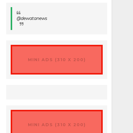
@dewatanews
MINI ADS (310 X 200)
MINI ADS (310 X 200)