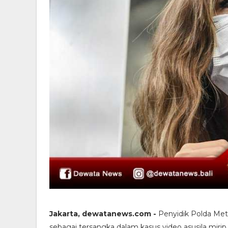
Jakarta, dewatanews.com -
Penyidik Polda Metr
sebagai tersangka dalam kasus video asusila miri