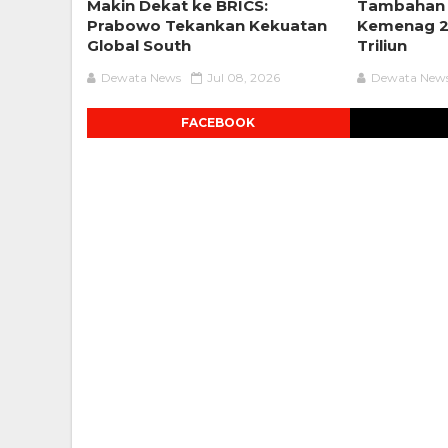
Makin Dekat ke BRICS:
Tambahan
Prabowo Tekankan Kekuatan
Kemenag 2
Global South
Triliun
Dewata News
Jul 08, 2026
Dewata New
FACEBOOK