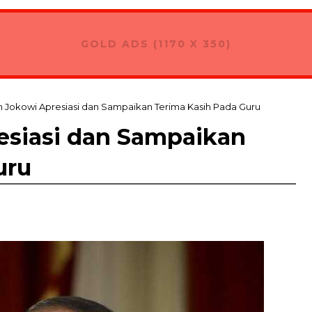
pas Kontingan Pramuka Bali Menuju Jambore Nasional XII di Ci
GOLD ADS (1170 X 350)
n Jokowi Apresiasi dan Sampaikan Terima Kasih Pada Guru
esiasi dan Sampaikan
uru