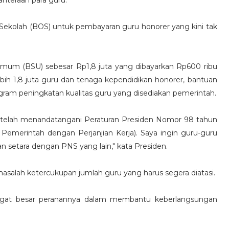
hteraan para guru.
Sekolah (BOS) untuk pembayaran guru honorer yang kini tak
mum (BSU) sebesar Rp1,8 juta yang dibayarkan Rp600 ribu
ebih 1,8 juta guru dan tenaga kependidikan honorer, bantuan
ogram peningkatan kualitas guru yang disediakan pemerintah.
 telah menandatangani Peraturan Presiden Nomor 98 tahun
emerintah dengan Perjanjian Kerja). Saya ingin guru-guru
an setara dengan PNS yang lain," kata Presiden.
salah ketercukupan jumlah guru yang harus segera diatasi.
ngat besar peranannya dalam membantu keberlangsungan