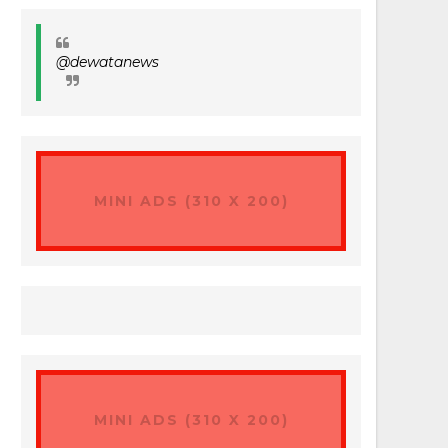
@dewatanews
MINI ADS (310 X 200)
MINI ADS (310 X 200)