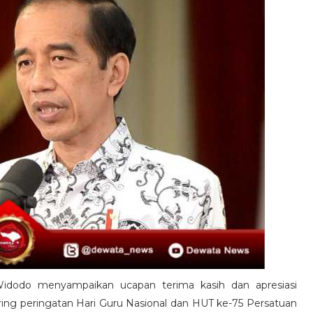
Widodo menyampaikan ucapan terima kasih dan apresiasi
eiring peringatan Hari Guru Nasional dan HUT ke-75 Persatuan