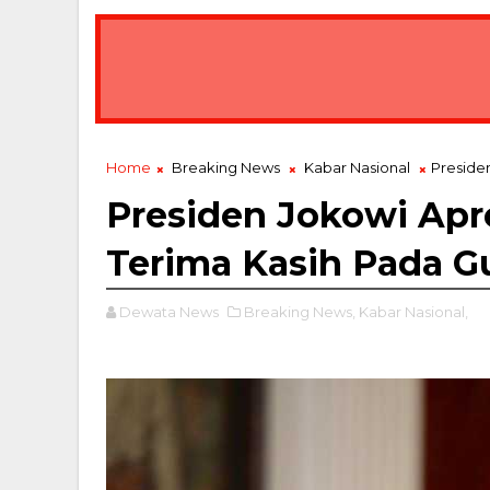
Bawa Misi Lingkungan, Gubernur Koster Le
BREAKING NEWS
Home
Breaking News
Kabar Nasional
Preside
Presiden Jokowi Apr
Terima Kasih Pada G
Dewata News
Breaking News,
Kabar Nasional,