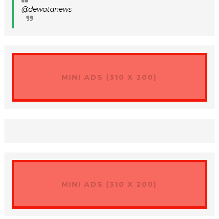
@dewatanews
MINI ADS (310 X 200)
MINI ADS (310 X 200)