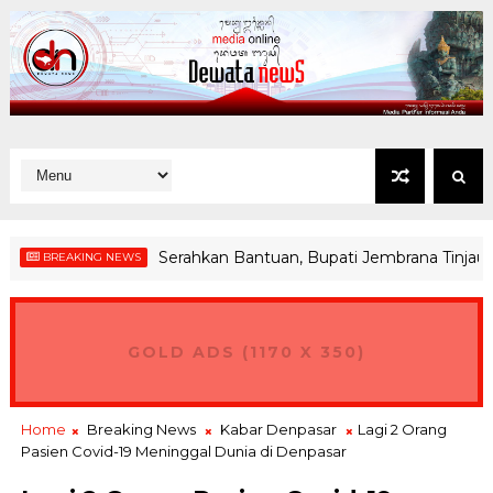
Serahkan Bantuan, Bupati Jembrana Tinjau Lang
BREAKING NEWS
GOLD ADS (1170 X 350)
Home
Breaking News
Kabar Denpasar
Lagi 2 Orang
Pasien Covid-19 Meninggal Dunia di Denpasar