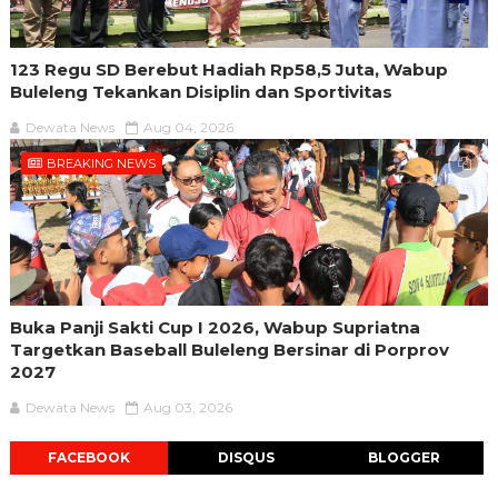
123 Regu SD Berebut Hadiah Rp58,5 Juta, Wabup
Buleleng Tekankan Disiplin dan Sportivitas
Dewata News
Aug 04, 2026
BREAKING NEWS
Buka Panji Sakti Cup I 2026, Wabup Supriatna
Targetkan Baseball Buleleng Bersinar di Porprov
2027
Dewata News
Aug 03, 2026
FACEBOOK
DISQUS
BLOGGER