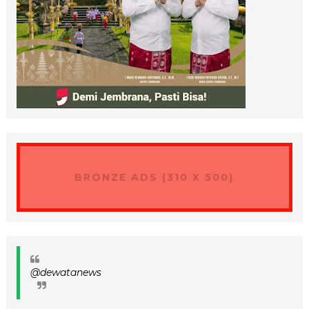
BRONZE ADS (310 X 500)
@dewatanews