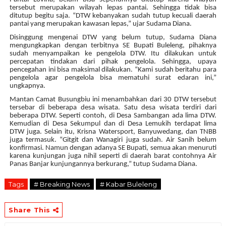
tersebut merupakan wilayah lepas pantai. Sehingga tidak bisa
ditutup begitu saja. “DTW kebanyakan sudah tutup kecuali daerah
pantai yang merupakan kawasan lepas,” ujar Sudama Diana.
Disinggung mengenai DTW yang belum tutup, Sudama Diana
mengungkapkan dengan terbitnya SE Bupati Buleleng, pihaknya
sudah menyampaikan ke pengelola DTW. Itu dilakukan untuk
percepatan tindakan dari pihak pengelola. Sehingga, upaya
pencegahan ini bisa maksimal dilakukan. “Kami sudah beritahu para
pengelola agar pengelola bisa mematuhi surat edaran ini,”
ungkapnya.
Mantan Camat Busungbiu ini menambahkan dari 30 DTW tersebut
tersebar di beberapa desa wisata. Satu desa wisata terdiri dari
beberapa DTW. Seperti contoh, di Desa Sambangan ada lima DTW.
Kemudian di Desa Sekumpul dan di Desa Lemukih terdapat lima
DTW juga. Selain itu, Krisna Watersport, Banyuwedang, dan TNBB
juga termasuk. “Gitgit dan Wanagiri juga sudah. Air Sanih belum
konfirmasi. Namun dengan adanya SE Bupati, semua akan menuruti
karena kunjungan juga nihil seperti di daerah barat contohnya Air
Panas Banjar kunjungannya berkurang,” tutup Sudama Diana.
Tags
# Breaking News
# Kabar Buleleng
Share This