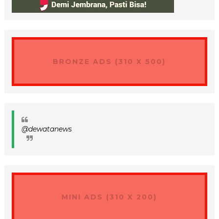
BRONZE ADS (310 X 500)
@dewatanews
MINI ADS (310 X 200)