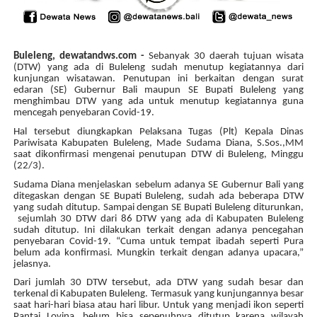
Buleleng, dewatandws.com -
Sebanyak 30 daerah tujuan wisata
(DTW) yang ada di Buleleng sudah menutup kegiatannya dari
kunjungan wisatawan. Penutupan ini berkaitan dengan surat
edaran (SE) Gubernur Bali maupun SE Bupati Buleleng yang
menghimbau DTW yang ada untuk menutup kegiatannya guna
mencegah penyebaran Covid-19.
Hal tersebut diungkapkan Pelaksana Tugas (Plt) Kepala Dinas
Pariwisata Kabupaten Buleleng, Made Sudama Diana, S.Sos.,MM
saat dikonfirmasi mengenai penutupan DTW di Buleleng, Minggu
(22/3).
Sudama Diana menjelaskan sebelum adanya SE Gubernur Bali yang
ditegaskan dengan SE Bupati Buleleng, sudah ada beberapa DTW
yang sudah ditutup. Sampai dengan SE Bupati Buleleng diturunkan,
sejumlah 30 DTW dari 86 DTW yang ada di Kabupaten Buleleng
sudah ditutup. Ini dilakukan terkait dengan adanya pencegahan
penyebaran Covid-19. “Cuma untuk tempat ibadah seperti Pura
belum ada konfirmasi. Mungkin terkait dengan adanya upacara,”
jelasnya.
Dari jumlah 30 DTW tersebut, ada DTW yang sudah besar dan
terkenal di Kabupaten Buleleng. Termasuk yang kunjungannya besar
saat hari-hari biasa atau hari libur. Untuk yang menjadi ikon seperti
Pantai Lovina, belum bisa sepenuhnya ditutup karena wilayah