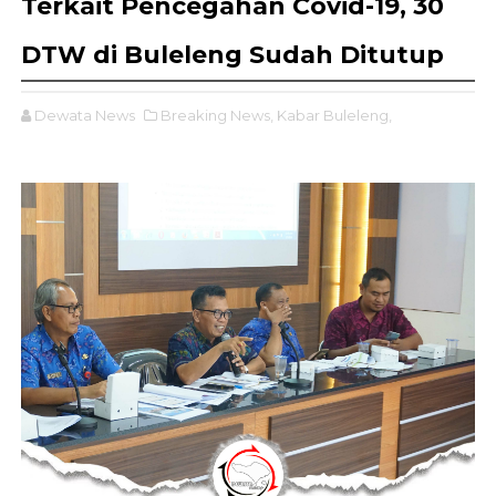
Terkait Pencegahan Covid-19, 30
DTW di Buleleng Sudah Ditutup
Dewata News
Breaking News,
Kabar Buleleng,