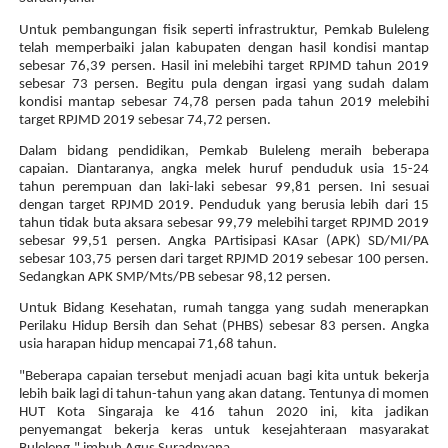
Untuk pembangungan fisik seperti infrastruktur, Pemkab Buleleng
telah memperbaiki jalan kabupaten dengan hasil kondisi mantap
sebesar 76,39 persen. Hasil ini melebihi target RPJMD tahun 2019
sebesar 73 persen. Begitu pula dengan irgasi yang sudah dalam
kondisi mantap sebesar 74,78 persen pada tahun 2019 melebihi
target RPJMD 2019 sebesar 74,72 persen.
Dalam bidang pendidikan, Pemkab Buleleng meraih beberapa
capaian. Diantaranya, angka melek huruf penduduk usia 15-24
tahun perempuan dan laki-laki sebesar 99,81 persen. Ini sesuai
dengan target RPJMD 2019. Penduduk yang berusia lebih dari 15
tahun tidak buta aksara sebesar 99,79 melebihi target RPJMD 2019
sebesar 99,51 persen. Angka PArtisipasi KAsar (APK) SD/MI/PA
sebesar 103,75 persen dari target RPJMD 2019 sebesar 100 persen.
Sedangkan APK SMP/Mts/PB sebesar 98,12 persen.
Untuk Bidang Kesehatan, rumah tangga yang sudah menerapkan
Perilaku Hidup Bersih dan Sehat (PHBS) sebesar 83 persen. Angka
usia harapan hidup mencapai 71,68 tahun.
"Beberapa capaian tersebut menjadi acuan bagi kita untuk bekerja
lebih baik lagi di tahun-tahun yang akan datang. Tentunya di momen
HUT Kota Singaraja ke 416 tahun 2020 ini, kita jadikan
penyemangat bekerja keras untuk kesejahteraan masyarakat