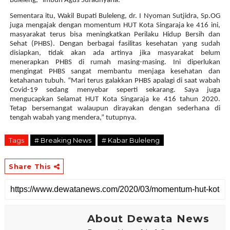
Buleleng," imbuh Agus Suradnyana.
Sementara itu, Wakil Bupati Buleleng, dr. I Nyoman Sutjidra, Sp.OG
juga mengajak dengan momentum HUT Kota Singaraja ke 416 ini,
masyarakat terus bisa meningkatkan Perilaku Hidup Bersih dan
Sehat (PHBS). Dengan berbagai fasilitas kesehatan yang sudah
disiapkan, tidak akan ada artinya jika masyarakat belum
menerapkan PHBS di rumah masing-masing. Ini diperlukan
mengingat PHBS sangat membantu menjaga kesehatan dan
ketahanan tubuh. “Mari terus galakkan PHBS apalagi di saat wabah
Covid-19 sedang menyebar seperti sekarang. Saya juga
mengucapkan Selamat HUT Kota Singaraja ke 416 tahun 2020.
Tetap bersemangat walaupun dirayakan dengan sederhana di
tengah wabah yang mendera,” tutupnya.
Tags
# Breaking News
# Kabar Buleleng
Share This
About Dewata News