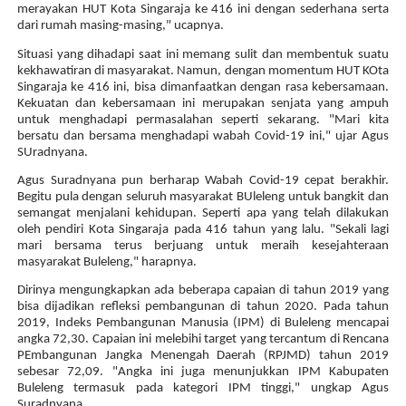
merayakan HUT Kota Singaraja ke 416 ini dengan sederhana serta
dari rumah masing-masing," ucapnya.
Situasi yang dihadapi saat ini memang sulit dan membentuk suatu
kekhawatiran di masyarakat. Namun, dengan momentum HUT KOta
Singaraja ke 416 ini, bisa dimanfaatkan dengan rasa kebersamaan.
Kekuatan dan kebersamaan ini merupakan senjata yang ampuh
untuk menghadapi permasalahan seperti sekarang. "Mari kita
bersatu dan bersama menghadapi wabah Covid-19 ini," ujar Agus
SUradnyana.
Agus Suradnyana pun berharap Wabah Covid-19 cepat berakhir.
Begitu pula dengan seluruh masyarakat BUleleng untuk bangkit dan
semangat menjalani kehidupan. Seperti apa yang telah dilakukan
oleh pendiri Kota Singaraja pada 416 tahun yang lalu. "Sekali lagi
mari bersama terus berjuang untuk meraih kesejahteraan
masyarakat Buleleng," harapnya.
Dirinya mengungkapkan ada beberapa capaian di tahun 2019 yang
bisa dijadikan refleksi pembangunan di tahun 2020. Pada tahun
2019, Indeks Pembangunan Manusia (IPM) di Buleleng mencapai
angka 72,30. Capaian ini melebihi target yang tercantum di Rencana
PEmbangunan Jangka Menengah Daerah (RPJMD) tahun 2019
sebesar 72,09. "Angka ini juga menunjukkan IPM Kabupaten
Buleleng termasuk pada kategori IPM tinggi," ungkap Agus
Suradnyana.