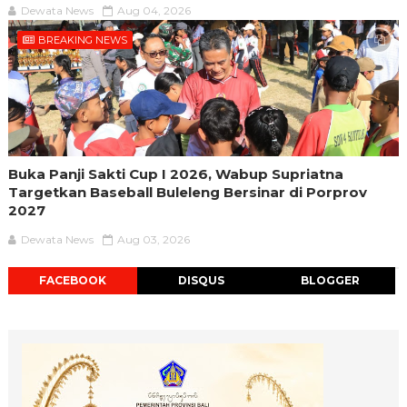
Dewata News
Aug 04, 2026
BREAKING NEWS
Buka Panji Sakti Cup I 2026, Wabup Supriatna
Targetkan Baseball Buleleng Bersinar di Porprov
2027
Dewata News
Aug 03, 2026
FACEBOOK
DISQUS
BLOGGER