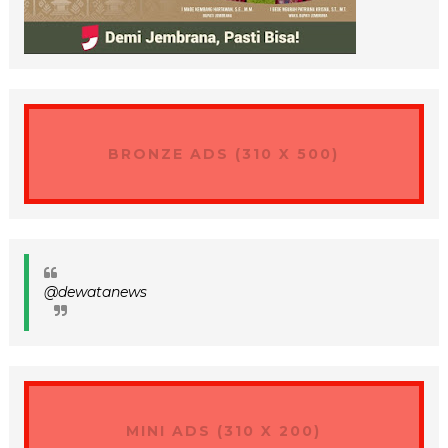
BRONZE ADS (310 X 500)
@dewatanews
MINI ADS (310 X 200)