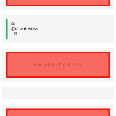
@dewatanews
MINI ADS (310 X 200)