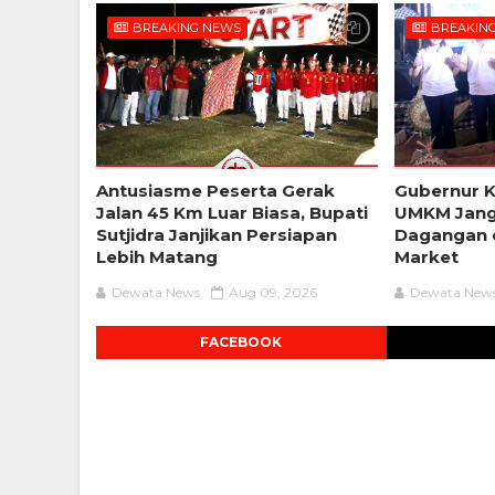
BREAKING NEWS
BREAKIN
Antusiasme Peserta Gerak
Gubernur 
Jalan 45 Km Luar Biasa, Bupati
UMKM Jang
Sutjidra Janjikan Persiapan
Dagangan d
Lebih Matang
Market
Dewata News
Aug 09, 2026
Dewata New
FACEBOOK