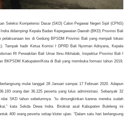
aan Seleksi Kompetensi Dasar (SKD) Calon Pegawai Negeri Sipil (CPNS)
de Indra didampingi Kepala Badan Kepegawaian Daerah (BKD) Provinsi Bali
an pelaksanaan tes di Gedung BPSDM Provinsi Bali yang menjadi lokasi
/1). Tampak hadir Ketua Komisi I DPRD Bali Nyoman Adnyana, Kepala
an RI Perwakilan Bali Umar Ibnu Alkhatab, Inspektur Provinsi Bali I
dan BKPSDM Kabupaten/Kota di Bali yang membuka formasi tahun 2019,
erlangsung mulai tanggal 28 Januari sampai 17 Februari 2020. Adapun
6.193 orang dari 36.225 peserta yang lulus administrasi. Sebanyak 32
n nilai SKD tahun sebelumnya. “tu dimungkinkan karena mereka sudah
kai,” kata Sekda Dewa Indra. Birokrat asal Kabupaten Buleleng ini
k 400 orang peserta setiap kloter ujian. “Dalam satu hari berlangsung