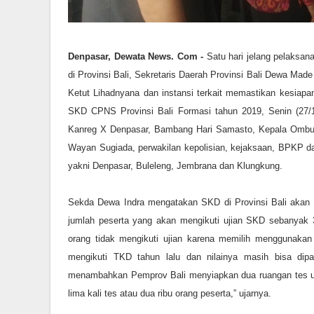
Denpasar, Dewata News. Com -
Satu hari jelang pelaksan
di Provinsi Bali, Sekretaris Daerah Provinsi Bali Dewa Ma
Ketut Lihadnyana dan instansi terkait memastikan kesiap
SKD CPNS Provinsi Bali Formasi tahun 2019, Senin (27
Kanreg X Denpasar, Bambang Hari Samasto, Kepala Ombudsm
Wayan Sugiada, perwakilan kepolisian, kejaksaan, BPKP 
yakni Denpasar, Buleleng, Jembrana dan Klungkung.
Sekda Dewa Indra mengatakan SKD di Provinsi Bali akan b
jumlah peserta yang akan mengikuti ujian SKD sebanyak 3
orang tidak mengikuti ujian karena memilih menggunaka
mengikuti TKD tahun lalu dan nilainya masih bisa dipa
menambahkan Pemprov Bali menyiapkan dua ruangan tes untu
lima kali tes atau dua ribu orang peserta,” ujarnya.