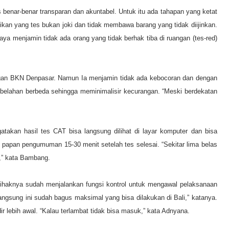
enar-benar transparan dan akuntabel. Untuk itu ada tahapan yang ketat
kan yang tes bukan joki dan tidak membawa barang yang tidak diijinkan.
aya menjamin tidak ada orang yang tidak berhak tiba di ruangan (tes-red)
an BKN Denpasar. Namun Ia menjamin tidak ada kebocoran dan dengan
belahan berbeda sehingga meminimalisir kecurangan. “Meski berdekatan
kan hasil tes CAT bisa langsung dilihat di layar komputer dan bisa
 di papan pengumuman 15-30 menit setelah tes selesai. “Sekitar lima belas
,” kata Bambang.
haknya sudah menjalankan fungsi kontrol untuk mengawal pelaksanaan
langsung ini sudah bagus maksimal yang bisa dilakukan di Bali,” katanya.
r lebih awal. “Kalau terlambat tidak bisa masuk,” kata Adnyana.