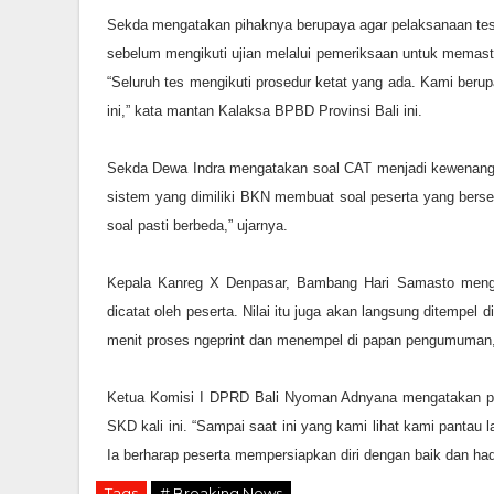
Sekda mengatakan pihaknya berupaya agar pelaksanaan tes b
sebelum mengikuti ujian melalui pemeriksaan untuk memasti
“Seluruh tes mengikuti prosedur ketat yang ada. Kami berup
ini,” kata mantan Kalaksa BPBD Provinsi Bali ini.
Sekda Dewa Indra mengatakan soal CAT menjadi kewenang
sistem yang dimiliki BKN membuat soal peserta yang berse
soal pasti berbeda,” ujarnya.
Kepala Kanreg X Denpasar, Bambang Hari Samasto mengata
dicatat oleh peserta. Nilai itu juga akan langsung ditempel
menit proses ngeprint dan menempel di papan pengumuman
Ketua Komisi I DPRD Bali Nyoman Adnyana mengatakan pi
SKD kali ini. “Sampai saat ini yang kami lihat kami pantau 
Ia berharap peserta mempersiapkan diri dengan baik dan hadi
Tags
# Breaking News