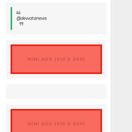
@dewatanews
MINI ADS (310 X 200)
MINI ADS (310 X 200)