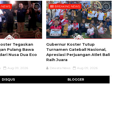
G NEWS
BREAKING NEWS
Koster Tegaskan
Gubernur Koster Tutup
an Pulang Bawa
Turnamen Gateball Nasional,
ari Nusa Dua Eco
Apresiasi Perjuangan Atlet Bali
Raih Juara
s
Aug 09, 2026
Dewata News
Aug 09, 2026
DISQUS
BLOGGER