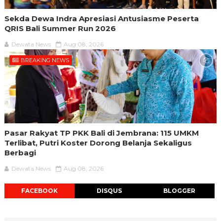
Sekda Dewa Indra Apresiasi Antusiasme Peserta
QRIS Bali Summer Run 2026
Dewata News
Aug 08, 2026
BREAKING NEWS
Pasar Rakyat TP PKK Bali di Jembrana: 115 UMKM
Terlibat, Putri Koster Dorong Belanja Sekaligus
Berbagi
Dewata News
Aug 08, 2026
FACEBOOK
DISQUS
BLOGGER