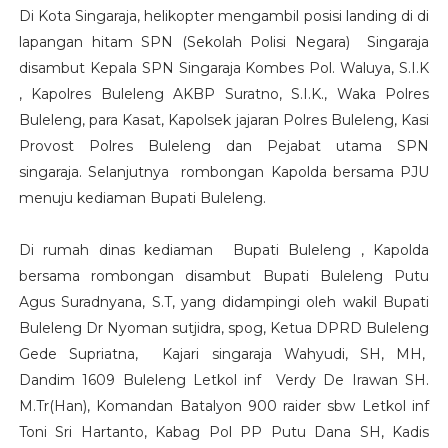
Di Kota Singaraja, helikopter mengambil posisi landing di di
lapangan hitam SPN (Sekolah Polisi Negara) Singaraja
disambut Kepala SPN Singaraja Kombes Pol. Waluya, S.I.K
, Kapolres Buleleng AKBP Suratno, S.I.K., Waka Polres
Buleleng, para Kasat, Kapolsek jajaran Polres Buleleng, Kasi
Provost Polres Buleleng dan Pejabat utama SPN
singaraja. Selanjutnya rombongan Kapolda bersama PJU
menuju kediaman Bupati Buleleng.
Di rumah dinas kediaman Bupati Buleleng , Kapolda
bersama rombongan disambut Bupati Buleleng Putu
Agus Suradnyana, S.T, yang didampingi oleh wakil Bupati
Buleleng Dr Nyoman sutjidra, spog, Ketua DPRD Buleleng
Gede Supriatna, Kajari singaraja Wahyudi, SH, MH,
Dandim 1609 Buleleng Letkol inf Verdy De Irawan SH.
M.Tr(Han), Komandan Batalyon 900 raider sbw Letkol inf
Toni Sri Hartanto, Kabag Pol PP Putu Dana SH, Kadis