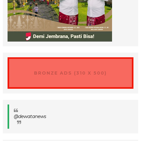
BRONZE ADS (310 X 500)
@dewatanews