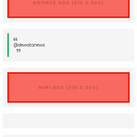
BRONZE ADS (310 X 500)
@dewatanews
MINI ADS (310 X 200)