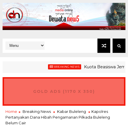
Kuota Beasiswa Jembrana Tu
BREAKING NEWS
GPEI, Gubernur Koster Ingin Bali Jadi Hub Ekspor Produk Nusan
GOLD ADS (1170 X 350)
Home
Breaking News
Kabar Buleleng
Kapolres
Pertanyakan Dana Hibah Pengamanan Pilkada Buleleng
Belum Cair