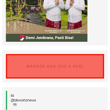
BRONZE ADS (310 X 500)
@dewatanews