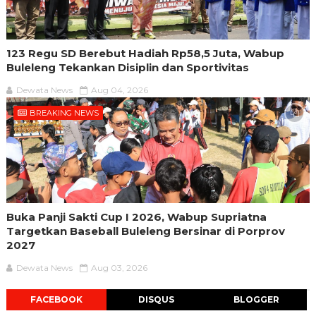
123 Regu SD Berebut Hadiah Rp58,5 Juta, Wabup
Buleleng Tekankan Disiplin dan Sportivitas
Dewata News
Aug 04, 2026
BREAKING NEWS
Buka Panji Sakti Cup I 2026, Wabup Supriatna
Targetkan Baseball Buleleng Bersinar di Porprov
2027
Dewata News
Aug 03, 2026
FACEBOOK
DISQUS
BLOGGER